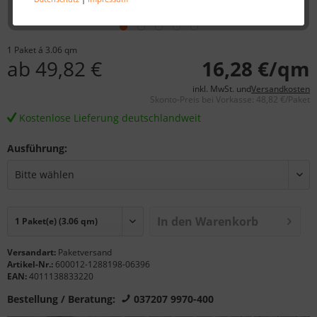
1 Paket á 3.06 qm
ab 49,82 €
16,28 €/qm
inkl. MwSt. und
Versandkosten
Skonto-Preis bei Vorkasse: 48,82 €/Paket
Kostenlose Lieferung deutschlandweit
Ausführung:
In den Warenkorb
Versandart:
Paketversand
Artikel-Nr.:
600012-1288198-06396
EAN:
4011138833220
Bestellung / Beratung:
037207 9970-400