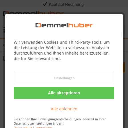
Kauf auf Rechnung
Menü
Wir verwenden Cookies und Third-Party-Tools, um
Übersicht
Laminat
die Leistung der Website zu verbessern, Analysen
durchzuführen und Ihnen Inhalte bereitzustellen,
Laminat LC 55 Eiche Marrakesch 6396
die für Sie relevant sind.
Einstellungen
Alle akzeptieren
Alle ablehnen
Sie können Ihre Einwilligungsentscheidungen jederzeit in Ihren
Datenschutzeinstellungen ändern.
Datenschutz
|
Impressum