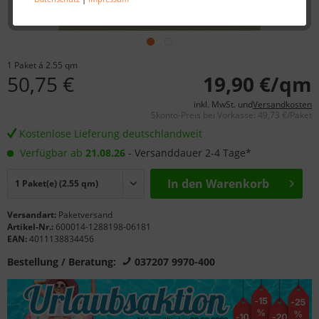
1 Paket á 2.55 qm
50,75 €
19,90 €/qm
inkl. MwSt. und
Versandkosten
Skonto-Preis bei Vorkasse: 49,73 €/Paket
Kostenlose Lieferung deutschlandweit
Verfügbar ab
21.08.26
- Versanddauer 2-4 Tage*
In den Warenkorb
Versandart:
Paketversand
Artikel-Nr.:
600014-1288198-06181
EAN:
4011138834456
Bestellung / Beratung:
037207 9970-400