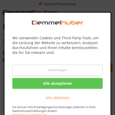
Kauf auf Rechnung
Menü
Wir verwenden Cookies und Third-Party-Tools, um
Übersicht
Laminat
die Leistung der Website zu verbessern, Analysen
durchzuführen und Ihnen Inhalte bereitzustellen,
Laminat Classic LC 75 Eiche weiß gelaugt
die für Sie relevant sind.
6181
Einstellungen
Alle akzeptieren
Alle ablehnen
Sie können Ihre Einwilligungsentscheidungen jederzeit in Ihren
Datenschutzeinstellungen ändern.
Datenschutz
|
Impressum