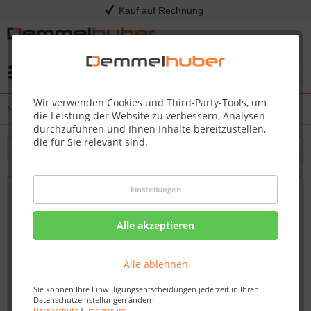
Kauf auf Rechnung
Menü
Wir verwenden Cookies und Third-Party-Tools, um
News
die Leistung der Website zu verbessern, Analysen
durchzuführen und Ihnen Inhalte bereitzustellen,
die für Sie relevant sind.
Filtern
Einstellungen
Nächster Grillkurs: 23.04.2026 - Original
American BBQ
Alle akzeptieren
Von: Nadine Wagner
12.03.26 10:00
Alle ablehnen
Sie können Ihre Einwilligungsentscheidungen jederzeit in Ihren
Datenschutzeinstellungen ändern.
Datenschutz
|
Impressum