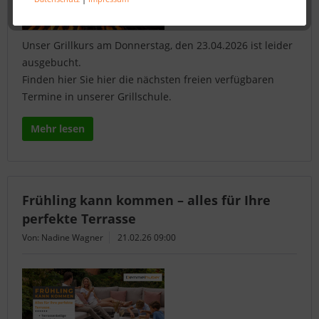
Unser Grillkurs am Donnerstag, den 23.04.2026 ist leider
ausgebucht.
Finden hier Sie hier die nächsten freien verfügbaren
Termine in unserer Grillschule.
Mehr lesen
Frühling kann kommen – alles für Ihre
perfekte Terrasse
Von: Nadine Wagner
21.02.26 09:00