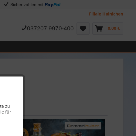
Sicher zahlen mit
Filiale Hainichen
037207 9970-400
0,00 €
te zu
ie für