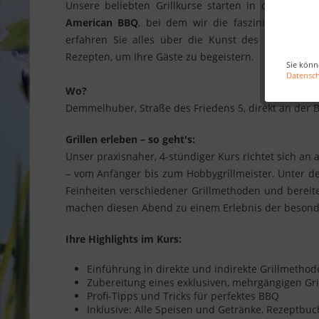
Unsere beliebten Grillkurse starten in die neue 
American BBQ
, bei dem wir die faszinierende We
erfahren Sie alles über die Kunst des Grillens, 
Rezepten, um Ihre Gäste zu begeistern.
Sie könn
Datensc
Wo?
Demmelhuber, Straße des Friedens 5, direkt an der 
Grillen erleben – so geht's:
Unser praxisnaher, 4-stündiger Kurs richtet sich an a
– vom Anfänger bis zum Hobbygrillmeister. Unter der
Feinheiten verschiedener Grillmethoden und berei
machen diesen Abend zu einem Erlebnis der besond
Ihre Highlights im Kurs:
Einführung in direkte und indirekte Grillmetho
Zubereitung eines exklusiven, mehrgängigen Gr
Profi-Tipps und Tricks für perfektes BBQ
Inklusive: Alle Speisen und Getränke, Rezeptbuc