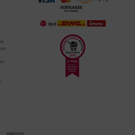
eit
 von
ten
n