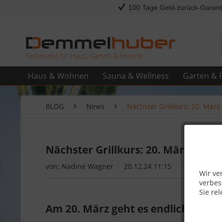
100 Tage Geld-zurück-Garant
Fachmarkt für Haus, Garten & Freizeit
Haus & Wohnen
Sauna & Wellness
Garten & F
BLOG
News
Nächster Grillkurs: 20. Mär
Nächster Grillkurs: 20. März 2025
von:
Nadine Wagner
20.12.24 11:15
Wir ve
verbes
Sie rel
Am 20. März geht es endlich wieder