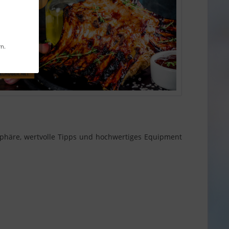
rn.
phäre, wertvolle Tipps und hochwertiges Equipment