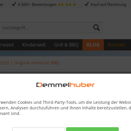
ie
4.500+ Bewertungen
Kauf auf Rechnung
reizeit
Kinderwelt
Grill & BBQ
BLOG
Kontakt
z 2025 | Original American BBQ
 | Original American BBQ
rwenden Cookies und Third-Party-Tools, um die Leistung der Websi
sern, Analysen durchzuführen und Ihnen Inhalte bereitzustellen, d
evant sind.
 los!