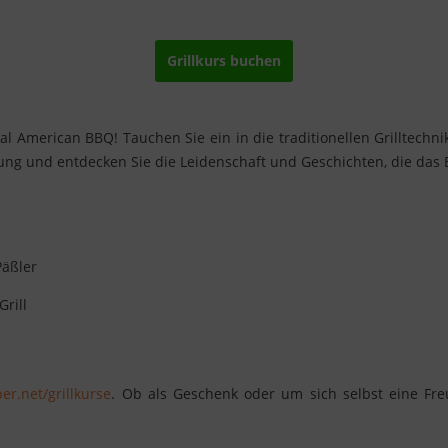
Grillkurs buchen
l American BBQ! Tauchen Sie ein in die traditionellen Grilltechni
ung und entdecken Sie die Leidenschaft und Geschichten, die das
Päßler
rill
er.net
/grillkurse
. Ob als Geschenk oder um sich selbst eine Fre