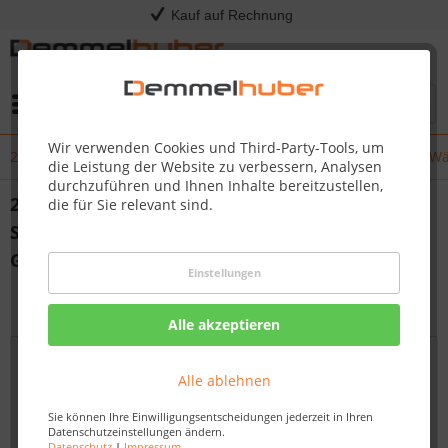
Kauf auf Rechnung
Menü
Wir verwenden Cookies und Third-Party-Tools, um
2. Weihnachtsmarkt im Gewerbegebiet Schlegel – Ein Fest der W
die Leistung der Website zu verbessern, Analysen
durchzuführen und Ihnen Inhalte bereitzustellen,
2. Weihnachtsmarkt im Gewerbegebiet
die für Sie relevant sind.
Schlegel – Ein Fest der Wärme und
Gemeinschaft geht in die zweite Runde
Einstellungen
von:
Nadine Wagner
07.11.25 11:00
Alle akzeptieren
Alle ablehnen
Sie können Ihre Einwilligungsentscheidungen jederzeit in Ihren
Datenschutzeinstellungen ändern.
Datenschutz
|
Impressum