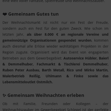
eine Welt voller Fantasie, Spielfreude und Weihnachtszauber.
❤️ Gemeinsam Gutes tun
Der Weihnachtsmarkt ist nicht nur ein Fest der Freude,
sondern auch ein Fest für den guten Zweck. Wie schon im
letzten Jahr,
als über 8.000 € an regionale Vereine und
gemeinnützige Organisationen gespendet wurden
, kommen
auch diesmal alle Erlöse wieder wohltätigen Projekten in der
Region zugute. Organisiert wird das Event von engagierten
Betrieben aus dem Gewerbegebiet:
Autoservice Hübler, Baierl
& Demmelhuber, Fachmarkt & Tischlerei Demmelhuber,
Ruben Peter Ausbau, Barth Metall, Rico und Mirko Martin,
Malerbetrieb Reißig, Uhlmann & Finke sowie das
Lebensmitteloutlet Ostmilch.
✨ Gemeinsam Weihnachten erleben
Ob mit Familie, Freunden oder Kollegen – der
Weihnachtszauber im Gewerbegebiet Schlegel ist der perfekte