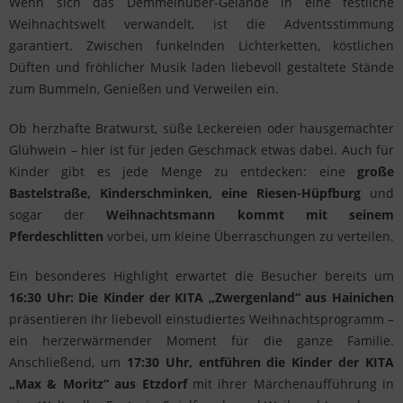
Wenn sich das Demmelhuber-Gelände in eine festliche
Weihnachtswelt verwandelt, ist die Adventsstimmung
garantiert. Zwischen funkelnden Lichterketten, köstlichen
Düften und fröhlicher Musik laden liebevoll gestaltete Stände
zum Bummeln, Genießen und Verweilen ein.
Ob herzhafte Bratwurst, süße Leckereien oder hausgemachter
Glühwein – hier ist für jeden Geschmack etwas dabei. Auch für
Kinder gibt es jede Menge zu entdecken: eine
große
Bastelstraße, Kinderschminken, eine Riesen-Hüpfburg
und
sogar der
Weihnachtsmann kommt mit seinem
Pferdeschlitten
vorbei, um kleine Überraschungen zu verteilen.
Ein besonderes Highlight erwartet die Besucher bereits um
16:30 Uhr: Die Kinder der KITA „Zwergenland“
aus Hainichen
präsentieren ihr liebevoll einstudiertes Weihnachtsprogramm –
ein herzerwärmender Moment für die ganze Familie.
Anschließend, um
17:30 Uhr, entführen die Kinder der KITA
„Max & Moritz“ aus Etzdorf
mit ihrer Märchenaufführung in