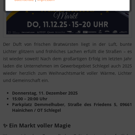
Der Duft von frischen Bratwürsten liegt in der Luft, bunte
Lichter glitzern und fröhliches Lachen erfüllt die Straßen – es
ist wieder soweit! Nach dem großartigen Erfolg im letzten Jahr
laden die Unternehmen im Gewerbegebiet Schlegel auch 2025
wieder herzlich zum Weihnachtsmarkt voller Wärme, Lichter
und Gemeinschaft ein.
Donnerstag, 11. Dezember 2025
15:00 – 20:00 Uhr
Parkplatz Demmelhuber, Straße des Friedens 5, 09661
Hainichen / OT Schlegel
✨ Ein Markt voller Magie