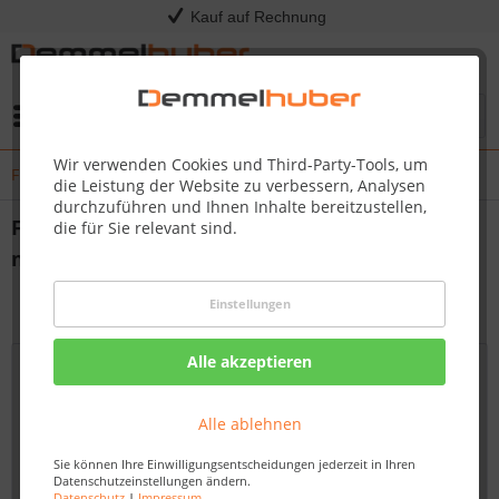
Kauf auf Rechnung
Menü
Wir verwenden Cookies und Third-Party-Tools, um
Frohe Weihnachten & einen guten Rutsch ins neue Jahr!
die Leistung der Website zu verbessern, Analysen
durchzuführen und Ihnen Inhalte bereitzustellen,
Frohe Weihnachten & einen guten Rutsch ins
die für Sie relevant sind.
neue Jahr!
von:
Nadine Wagner
20.12.24 11:15
Einstellungen
Alle akzeptieren
Alle ablehnen
Sie können Ihre Einwilligungsentscheidungen jederzeit in Ihren
Datenschutzeinstellungen ändern.
Datenschutz
|
Impressum