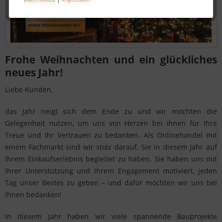
Frohe Weihnachten und ein glückliches
neues Jahr!
Liebe Kunden,
das Jahr neigt sich dem Ende zu und wir möchten die
Gelegenheit nutzen, um uns von Herzen bei Ihnen für Ihre
Treue und Ihr Vertrauen zu bedanken. Als Onlinehandel mit
einem Fachmarkt sind wir stolz darauf, Sie in diesem Jahr auf
Ihrem Einkaufserlebnis begleitet zu haben. Sie haben uns mit
Ihrer Unterstützung und Ihrem Engagement motiviert, jeden
Tag unser Bestes zu geben – und dafür möchten wir uns bei
Ihnen bedanken!
In diesem Jahr haben wir viele spannende Bauprojekte