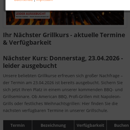
Ihr Nächster Grillkurs - aktuelle Termine
& Verfügbarkeit
Nächster Kurs: Donnerstag, 23.04.2026 -
leider ausgebucht
Unsere beliebten Grillkurse erfreuen sich großer Nachfrage –
der Termin am 23.04.2026 ist bereits ausgebucht. Sichern Sie
sich jetzt Ihren Platz in einem unserer kommenden BBQ- und
Grillseminare. Ob American BBQ, Profi-Grillen mit Napoleon-
Grills oder festliches Weihnachtsgrillen: Hier finden Sie die
nächsten verfügbaren Termine in unserer Grillschule.
Termin
Bezeichnung
Verfügbarkeit
Buchen