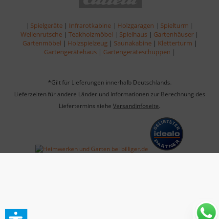
|
Spielgeräte
|
Infrarotkabine
|
Holzgaragen
|
Spielturm
|
Wellenrutsche
|
Teakholzmöbel
|
Spielhaus
|
Gartenhäuser
|
Gartenmöbel
|
Holzspielzeug
|
Saunakabine
|
Kletterturm
|
Gartengerätehaus
|
Gartengeräteschuppen
|
*Gilt für Lieferungen innerhalb Deutschlands.
Lieferzeiten für andere Länder und Informationen zur Berechnung des
Liefertermins siehe
Versandinfoseite
.