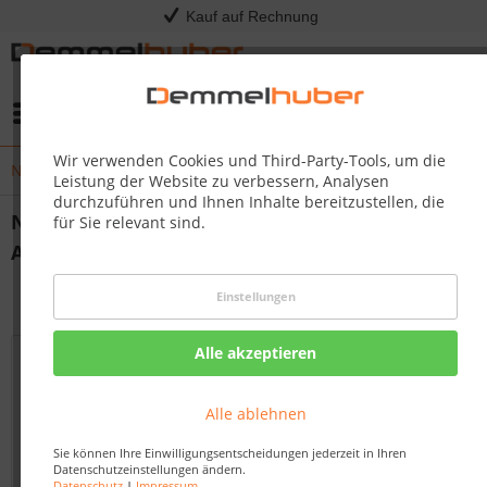
Kauf auf Rechnung
Menü
Wir verwenden Cookies und Third-Party-Tools, um die
Nächster Grillkurs: 23.04.2026 - Original American BBQ
Leistung der Website zu verbessern, Analysen
durchzuführen und Ihnen Inhalte bereitzustellen, die
Nächster Grillkurs: 23.04.2026 - Original
für Sie relevant sind.
American BBQ
von:
Nadine Wagner
12.03.26 10:00
Einstellungen
Alle akzeptieren
Alle ablehnen
Sie können Ihre Einwilligungsentscheidungen jederzeit in Ihren
Datenschutzeinstellungen ändern.
Datenschutz
|
Impressum