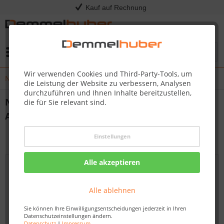
Kauf auf Rechnung
Menü
Wir verwenden Cookies und Third-Party-Tools, um
Neue Gartenmöbel & Grills – Jetzt in unserer Ausstellung!
die Leistung der Website zu verbessern, Analysen
durchzuführen und Ihnen Inhalte bereitzustellen,
Neue Gartenmöbel & Grills – Jetzt in unserer
die für Sie relevant sind.
Ausstellung!
von:
Nadine Wagner
28.03.25 15:00
Einstellungen
Alle akzeptieren
Alle ablehnen
Sie können Ihre Einwilligungsentscheidungen jederzeit in Ihren
Datenschutzeinstellungen ändern.
Datenschutz
|
Impressum