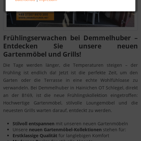
Frühlingserwachen bei Demmelhuber –
Entdecken Sie unsere neuen
Gartenmöbel und Grills!
Die Tage werden länger, die Temperaturen steigen – der
Frühling ist endlich da! Jetzt ist die perfekte Zeit, um den
Garten oder die Terrasse in eine echte Wohlfühloase zu
verwandeln. Bei Demmelhuber in Hainichen OT Schlegel, direkt
an der B169, ist die neue Frühlingskollektion eingetroffen:
Hochwertige Gartenmöbel, stilvolle Loungemöbel und die
neuesten Grills warten darauf, entdeckt zu werden.
Stilvoll entspannen
mit unseren neuen Gartenmöbeln
Unsere
neuen Gartenmöbel-Kollektionen
stehen für:
Erstklassige Qualität
für langlebigen Komfort