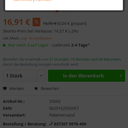
16,91 €
16,95 €
(0,04 € gespart)
Skonto-Preis bei Vorkasse: 16,57 € (-2%)
inkl. MwSt.
zzgl. Versandkosten
Nur noch 3 auf Lager
- Lieferzeit
2-4 Tage
*
Bestellen Sie innerhalb von
21 Stunden, 15 Minuten und 43 Sekunden
,
damit die Bestellung morgen verschickt wird.
In den
Warenkorb
Merken
Bewerten
Artikel-Nr.:
55005
EAN:
0629162550057
Versandart:
Paketversand
Bestellung / Beratung:
037207 9970-400