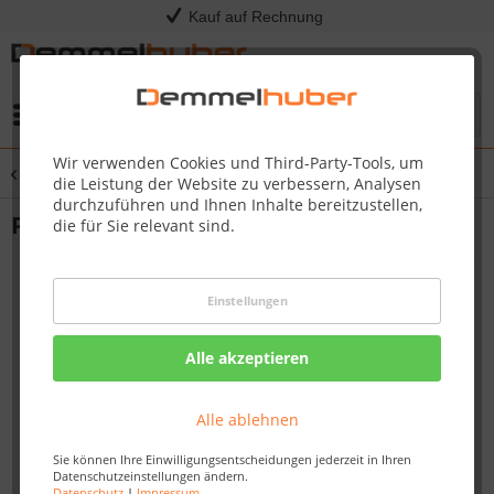
Kauf auf Rechnung
Menü
Wir verwenden Cookies und Third-Party-Tools, um
Übersicht
Grillbesteck & Werkzeug
die Leistung der Website zu verbessern, Analysen
durchzuführen und Ihnen Inhalte bereitzustellen,
Pinsel mit Silikonborsten PRO Edelstahl
die für Sie relevant sind.
Einstellungen
Alle akzeptieren
Alle ablehnen
Sie können Ihre Einwilligungsentscheidungen jederzeit in Ihren
Datenschutzeinstellungen ändern.
Datenschutz
|
Impressum