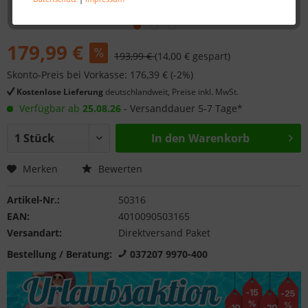
179,99 €
193,99 €
(14,00 € gespart)
Skonto-Preis bei Vorkasse: 176,39 € (-2%)
Kostenlose Lieferung
deutschlandweit, Preise inkl. MwSt.
Verfügbar ab
25.08.26
- Versanddauer 5-7 Tage*
In den
Warenkorb
Merken
Bewerten
Artikel-Nr.:
50316
EAN:
4010090503165
Versandart:
Direktversand Paket
Bestellung / Beratung:
037207 9970-400