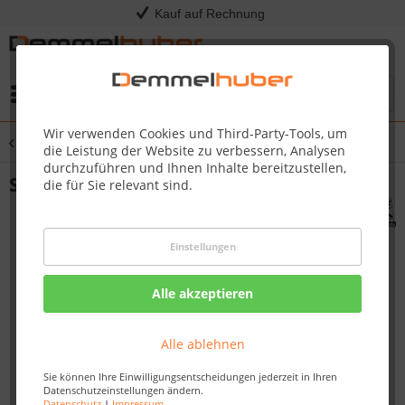
Kauf auf Rechnung
Menü
Wir verwenden Cookies und Third-Party-Tools, um
Übersicht
Saunadüfte & Aufguss
die Leistung der Website zu verbessern, Analysen
durchzuführen und Ihnen Inhalte bereitzustellen,
Salzkristall VITAL SOLE für Saunaöfen
die für Sie relevant sind.
Einstellungen
Alle akzeptieren
Alle ablehnen
Sie können Ihre Einwilligungsentscheidungen jederzeit in Ihren
Datenschutzeinstellungen ändern.
Datenschutz
|
Impressum