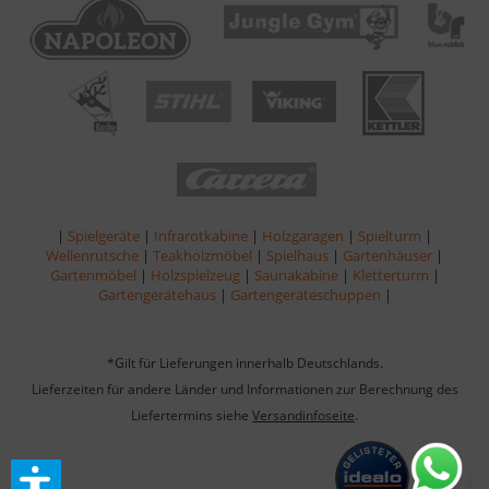
|
Spielgeräte
|
Infrarotkabine
|
Holzgaragen
|
Spielturm
|
Wellenrutsche
|
Teakholzmöbel
|
Spielhaus
|
Gartenhäuser
|
Gartenmöbel
|
Holzspielzeug
|
Saunakabine
|
Kletterturm
|
Gartengerätehaus
|
Gartengeräteschuppen
|
*Gilt für Lieferungen innerhalb Deutschlands.
Lieferzeiten für andere Länder und Informationen zur Berechnung des
Liefertermins siehe
Versandinfoseite
.