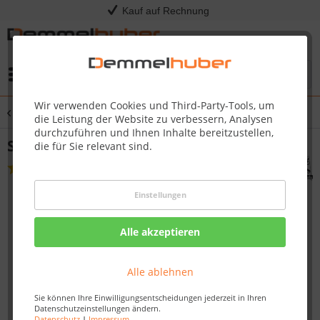
Kauf auf Rechnung
Menü
Wir verwenden Cookies und Third-Party-Tools, um
Übersicht
Saunadüfte & Aufguss
die Leistung der Website zu verbessern, Analysen
durchzuführen und Ihnen Inhalte bereitzustellen,
Saunaduft 250 ml Aufgusskonzentrat
die für Sie relevant sind.
(
2
)
Einstellungen
Alle akzeptieren
Alle ablehnen
Sie können Ihre Einwilligungsentscheidungen jederzeit in Ihren
Datenschutzeinstellungen ändern.
Datenschutz
|
Impressum