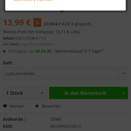
13,99 €
27,99 €
(14,00 € gespart)
Skonto-Preis bei Vorkasse: 13,71 € (-2%)
Inhalt:
0.25 l (
55,96 €
/ 1 l)
inkl. MwSt.
zzgl. Versandkosten
Verfügbar ab
08.09.26
- Versanddauer 5-7 Tage*
Duft:
In den
Warenkorb
Merken
Bewerten
Artikel-Nr.:
25941
EAN:
4010090259413