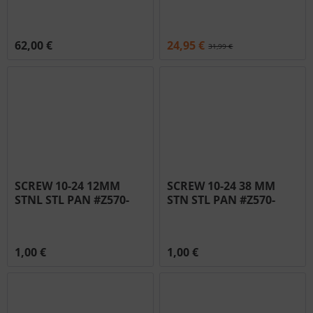
TRIUMPH #N530-0038
NIVERSAL #N530-0032
62,00 €
24,95 €
31,99 €
SCREW 10-24 12MM
SCREW 10-24 38 MM
STNL STL PAN #Z570-
STN STL PAN #Z570-
0033
0037
1,00 €
1,00 €