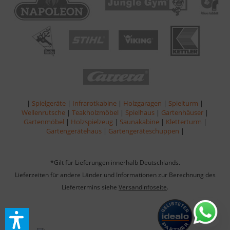
|
Spielgeräte
|
Infrarotkabine
|
Holzgaragen
|
Spielturm
|
Wellenrutsche
|
Teakholzmöbel
|
Spielhaus
|
Gartenhäuser
|
Gartenmöbel
|
Holzspielzeug
|
Saunakabine
|
Kletterturm
|
Gartengerätehaus
|
Gartengeräteschuppen
|
*Gilt für Lieferungen innerhalb Deutschlands.
Lieferzeiten für andere Länder und Informationen zur Berechnung des
Liefertermins siehe
Versandinfoseite
.