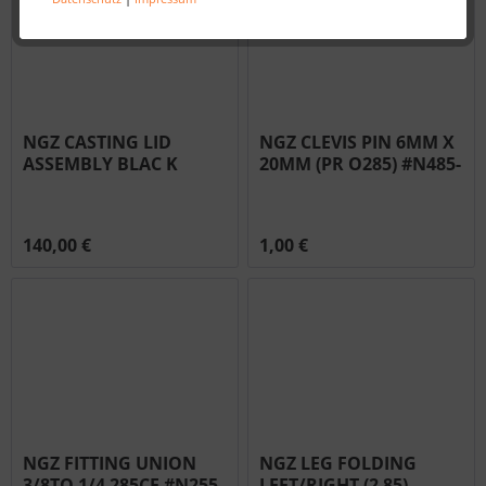
NGZ CASTING LID
NGZ CLEVIS PIN 6MM X
ASSEMBLY BLAC K
20MM (PR O285) #N485-
(PRO285X W HANDLE)
0023
#N010-0942-BK
140,00 €
1,00 €
NGZ FITTING UNION
NGZ LEG FOLDING
3/8TO 1/4 285CE #N255-
LEFT/RIGHT (2 85)