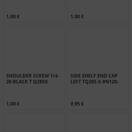
#N570-0013
0078
1,00 €
1,00 €
SHOULDER SCREW 1/4-
SIDE SHELF END CAP
20 BLACK T Q285X
LEFT TQ285 X #N120-
#N570-0110
0021
1,00 €
9,95 €