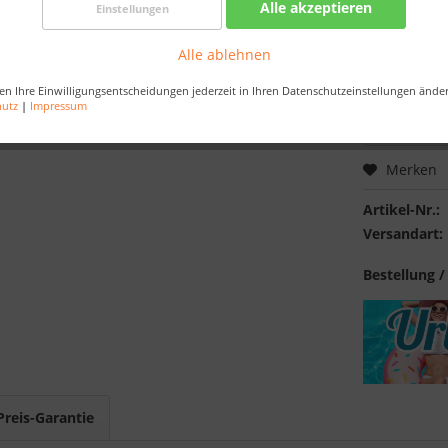
Alle akzeptieren
Einstellungen
Nur noch 
Alle ablehnen
Bestellen Sie 
Sekunden
, da
en Ihre Einwilligungsentscheidungen jederzeit in Ihren Datenschutzeinstellungen ände
hutz
|
Impressum
Merken
Artikel-Nr.:
Versandart:
Bestellung /
Preis-Garantie