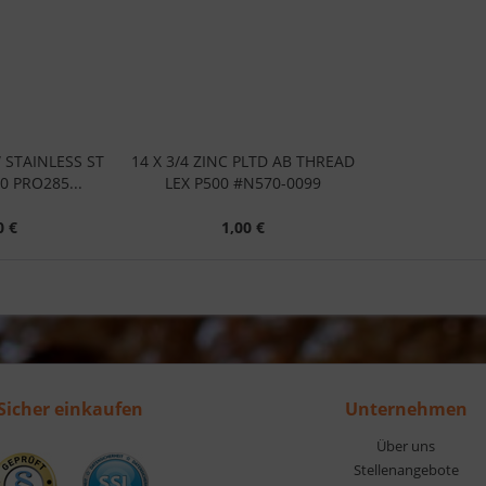
W STAINLESS ST
14 X 3/4 ZINC PLTD AB THREAD
0 PRO285...
LEX P500 #N570-0099
0 €
1,00 €
Sicher einkaufen
Unternehmen
Über uns
Stellenangebote