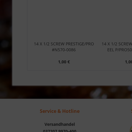
14 X 1/2 SCREW PRESTIGE/PRO
14 X 1/2 SCRE
#N570-0086
EEL P/PRO50
1,00 €
1,0
Service & Hotline
Versandhandel
037207 9970-400