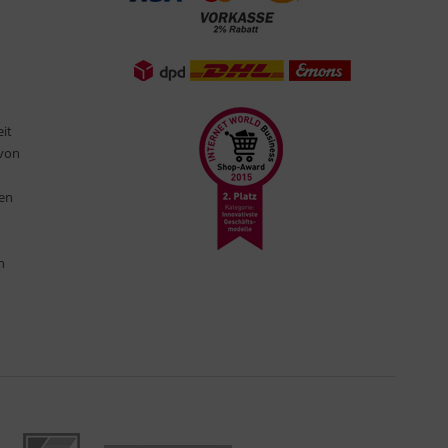
eit
 von
ten
n