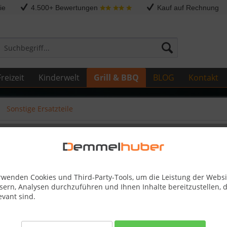
ie
4.500+ Bewertungen
Kauf auf Rechnung
reizeit
Kinderwelt
Grill & BBQ
BLOG
Kontakt
Sonstige Ersatzteile
285 #N685-0017
rwenden Cookies und Third-Party-Tools, um die Leistung der Websi
sern, Analysen durchzuführen und Ihnen Inhalte bereitzustellen, d
27,50 
evant sind.
inkl. MwSt.
zzg
Best-Preis-