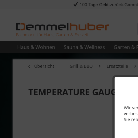
100 Tage Geld-zurück-Garant
Fachmarkt für Haus, Garten & Freizeit
Haus & Wohnen
Sauna & Wellness
Garten & F
Übersicht
Grill & BBQ
Ersatzteile
TEMPERATURE GAUGE PRO
Wir ve
verbes
Sie rel