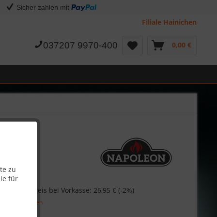
Sicher zahlen mit
Filiale Hainichen
037207 9970-400
0,00 €
te zu
ie für
€
Skonto-Preis bei Vorkasse: 26,95 € (-2%)
l. Versandkosten
Garantie