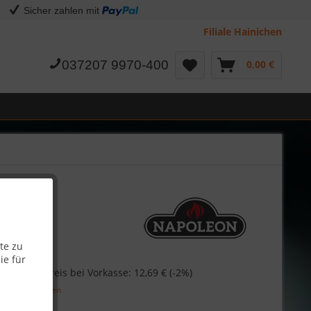
Sicher zahlen mit
Filiale Hainichen
037207 9970-400
0,00 €
te zu
ie für
€
Skonto-Preis bei Vorkasse: 12,69 € (-2%)
l. Versandkosten
Garantie