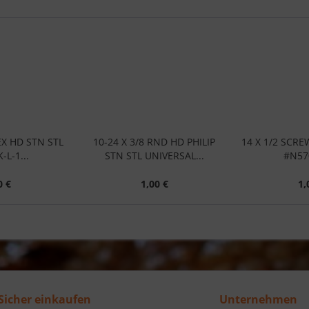
EX HD STN STL
10-24 X 3/8 RND HD PHILIP
14 X 1/2 SCRE
L-1...
STN STL UNIVERSAL...
#N57
0 €
1,00 €
1,
Sicher einkaufen
Unternehmen