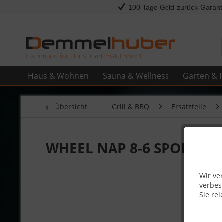
100 Tage Geld-zurück-Garant
Fachmarkt für Haus, Garten & Freizeit
Haus & Wohnen
Sauna & Wellness
Garten & F
Übersicht
Grill & BBQ
Ersatzteile
WHEEL NAP 8-6 SPOKE 85
Wir ve
verbes
Sie rel