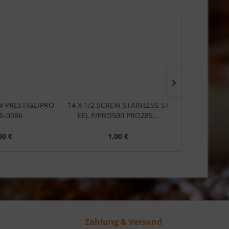
W PRESTIGE/PRO
14 X 1/2 SCREW STAINLESS ST
14 X 1/2 S
0-0086
EEL P/PRO500 PRO285...
#N5
00 €
1,00 €
1
Zahlung & Versand