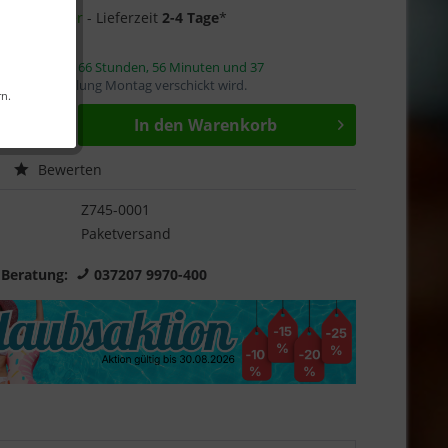
13 auf Lager
- Lieferzeit
2-4 Tage
*
innerhalb von
66 Stunden, 56 Minuten und 37
mit die Bestellung Montag verschickt wird.
rn.
In den
Warenkorb
Bewerten
Z745-0001
Paketversand
 Beratung:
037207 9970-400