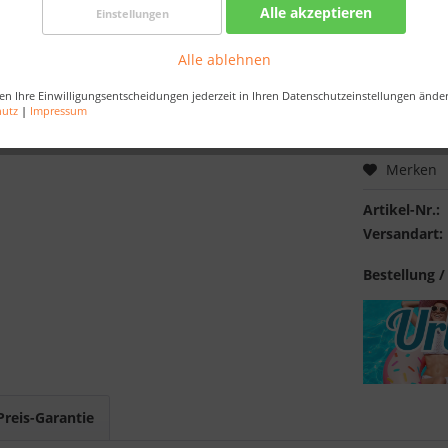
Alle akzeptieren
Einstellungen
Nur noch 
Alle ablehnen
Bestellen Sie 
Sekunden
, da
en Ihre Einwilligungsentscheidungen jederzeit in Ihren Datenschutzeinstellungen ände
hutz
|
Impressum
Merken
Artikel-Nr.:
Versandart:
Bestellung /
Preis-Garantie