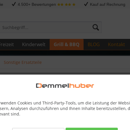
ie
4.500+ Bewertungen
Kauf auf Rechnung
reizeit
Kinderwelt
Grill & BBQ
BLOG
Kontakt
Sonstige Ersatzteile
 MM B #Z745-0001
rwenden Cookies und Third-Party-Tools, um die Leistung der Websi
sern, Analysen durchzuführen und Ihnen Inhalte bereitzustellen, d
12,95 
evant sind.
inkl. MwSt.
zzg
Best-Preis-