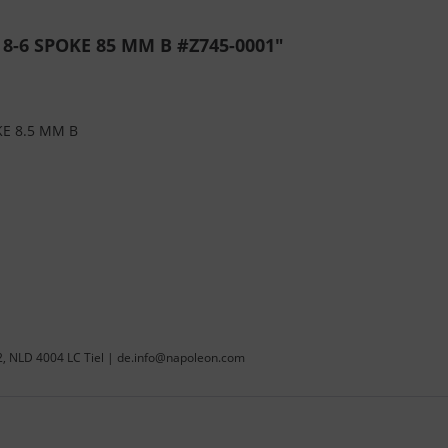
8-6 SPOKE 85 MM B #Z745-0001"
KE 8.5 MM B
22, NLD 4004 LC Tiel | de.info@napoleon.com