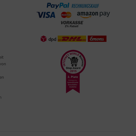
eit
 von
ten
n