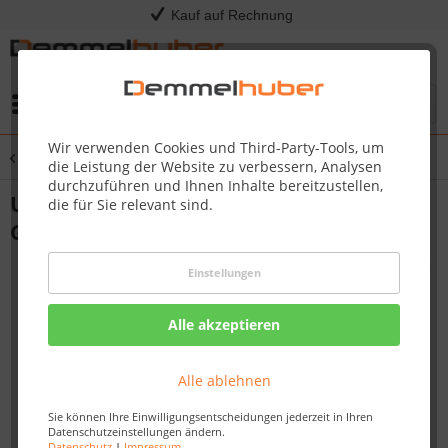
Kauf auf Rechnung
Menü
Wir verwenden Cookies und Third-Party-Tools, um
Übersicht
TQ285
die Leistung der Website zu verbessern, Analysen
durchzuführen und Ihnen Inhalte bereitzustellen,
Umrüstset TRAVELQ™ PRO285-BK auf
die für Sie relevant sind.
Gas Kartusche
Einstellungen
Alle akzeptieren
Alle ablehnen
Sie können Ihre Einwilligungsentscheidungen jederzeit in Ihren
Datenschutzeinstellungen ändern.
Datenschutz
|
Impressum