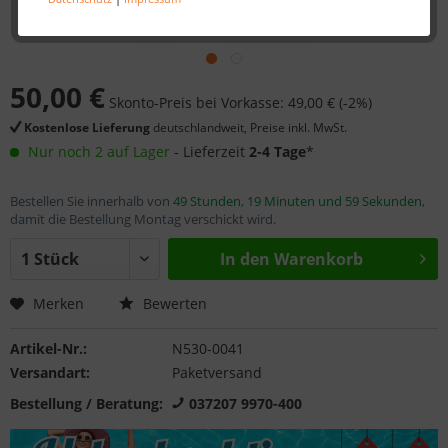
50,00 €
Skonto-Preis bei Vorkasse: 49,00 € (-2%)
Kostenlose Lieferung
deutschlandweit, Preise inkl. MwSt.
Nur noch 2 auf Lager
- Lieferzeit
2-4 Tage
*
Bestellen Sie innerhalb von
49 Stunden, 19 Minuten und 59 Sekunden
,
damit die Bestellung Montag verschickt wird.
In den
Warenkorb
Merken
Bewerten
Artikel-Nr.:
N530-0041
Versandart:
Paketversand
Bestellung / Beratung:
037207 9970-400