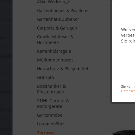
Akku Werkzeuge
Gartenhäuser & Pavillons
Gartenhaus Zubehör
Carports & Garagen
Wir ve
verbes
Gewächshäuser &
Sie rel
Hochbeete
Kaminholzregale
Mülltonnenboxen
Holzschutz & Pflegemittel
Grillkota
Bodenanker &
Sie könn
Datensc
Pfostenträger
STIHL Garten- &
Motorgeräte
Gartenmöbel
Loungemöbel
Terrasse