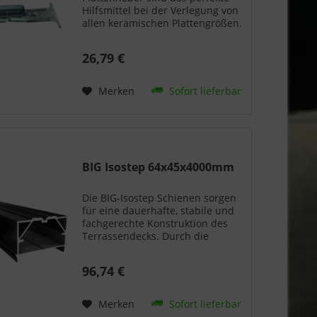
Hilfsmittel bei der Verlegung von
allen keramischen Plattengrößen.
Vorteile: Flexibles Einstellen der
Breite, Verlegehilfe Technische
26,79 €
Daten: Plattenheber:
Verstellbarkeit 300 -...
Merken
Sofort lieferbar
BIG Isostep 64x45x4000mm
Die BIG-Isostep Schienen sorgen
für eine dauerhafte, stabile und
fachgerechte Konstruktion des
Terrassendecks. Durch die
großen Spannweiten müssen
weniger Auflagepunkte bei der
96,74 €
Vorbereitung des Untergrundes
berücksichtigt werden. Für...
Merken
Sofort lieferbar