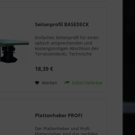
Seitenprofil BASEDECK
Einfaches Seitenprofil für einen
optisch ansprechenden und
kostengünstigen Abschluss des
Terrassendecks. Technische
Daten: Material: Aluminium
Abmessungen:
18,39 €
Verblendungsprofil: Länge 1900
und 3000 mm, Seitenprofil 90
mm: Länge 1900 und...
Merken
Sofort lieferbar
Plattenheber PROFI
Der Plattenheber und Profi-
Plattenheber sind das perfekte