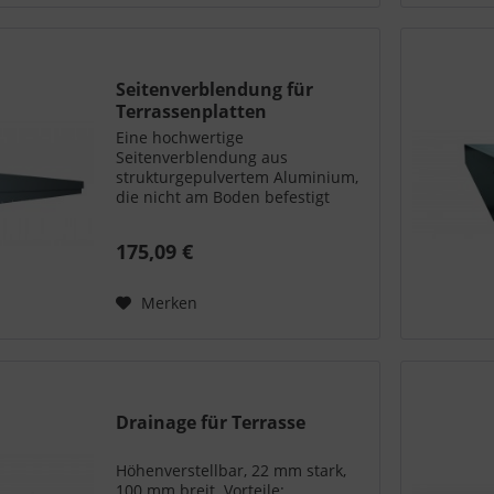
Seitenverblendung für
Terrassenplatten
Eine hochwertige
Seitenverblendung aus
strukturgepulvertem Aluminium,
die nicht am Boden befestigt
werden muss. Hat einen
Kantenschutz und kann flexibel
175,09 €
Bodenunebenheiten ausgleichen.
Höhe 69-113 mm & 105-149 mm.
Vorteile: Kantenschutz...
Merken
Drainage für Terrasse
Höhenverstellbar, 22 mm stark,
100 mm breit. Vorteile: