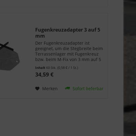
Fugenkreuzadapter 3 auf 5
mm
Der Fugenkreuzadapter ist
geeignet, um die Stegbreite beim
Terrassenlager mit Fugenkreuz
bzw. beim M-Fix von 3 mm auf 5
mm zu vergrößern. Detail zu
Inhalt
60 Stk.
(0,58 € / 1 St.)
Fugenkreuzadapter 3 auf 5 mm:
34,59 €
Inhalt: 60 Stück Material:
Glasfaserverstärktes Polyamid...
Merken
Sofort lieferbar