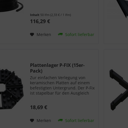
Inhalt
50 lfm
(2,33 € / 1 lfm)
116,29 €
Merken
Sofort lieferbar
Plattenlager P-FIX (15er-
Pack)
Zur einfachen Verlegung von
keramischen Platten auf einem
befestigten Untergrund. Der P-Fix
ist stapelbar für den Ausgleich
von Unebenheiten und teilbar für
die Verlegung im Bereich der
18,69 €
Hauswand. Mit dem P-Fix kann
jede Verlegesituation...
Merken
Sofort lieferbar