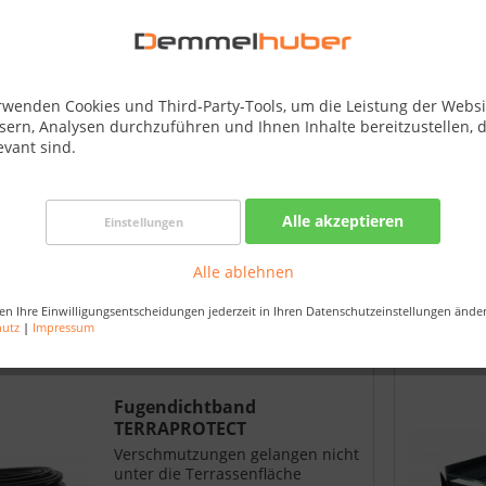
Terrassendielenbefestigung
T-CLIP BASEDECK
rwenden Cookies und Third-Party-Tools, um die Leistung der Websi
Für eine schnelle und einfache
sern, Analysen durchzuführen und Ihnen Inhalte bereitzustellen, d
Montage von Terrassendielen auf
evant sind.
der Unterkonstruktion aus Holz-
oder Aluminium. Technische
Details: T-Clip inkl.
Alle akzeptieren
Edelstahlschraube für Holz-UK T-
Einstellungen
14,99 €
Clip inkl. Bohrschraube für Alu-
UK Mindesttiefe der Nut: 8 mm...
Alle ablehnen
Merken
en Ihre Einwilligungsentscheidungen jederzeit in Ihren Datenschutzeinstellungen ände
hutz
|
Impressum
Fugendichtband
TERRAPROTECT
Verschmutzungen gelangen nicht
unter die Terrassenfläche