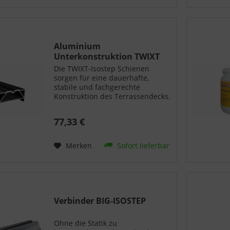
Aluminium
Unterkonstruktion TWIXT
ISO
Die TWIXT-Isostep Schienen
sorgen für eine dauerhafte,
stabile und fachgerechte
Konstruktion des Terrassendecks.
Durch die großen Spannweiten
müssen weniger Auflagepunk-te
77,33 €
bei der Vorbereitung des
Untergrundes berücksichtigt
werden. Für...
Merken
Sofort lieferbar
Verbinder BIG-ISOSTEP
Ohne die Statik zu