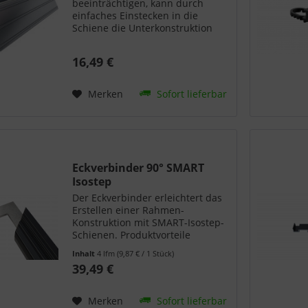
beeinträchtigen, kann durch
einfaches Einstecken in die
Schiene die Unterkonstruktion
verschnittoptimiert endlos
verlängert werden. Die
16,49 €
Eckverbinder sind optimal
geeignet für einen Unterbau-
Rahmen, wenn die Fixierung...
Merken
Sofort lieferbar
Eckverbinder 90° SMART
Isostep
Der Eckverbinder erleichtert das
Erstellen einer Rahmen-
Konstruktion mit SMART-Isostep-
Schienen. Produktvorteile
von Eckverbinder 90° SMART
Inhalt
4 lfm
(9,87 € / 1 Stück)
Isostep einfache Montage einer
39,49 €
90° Eckverbindung Technische
Daten zu Eckverbinder 90°
SMART...
Merken
Sofort lieferbar