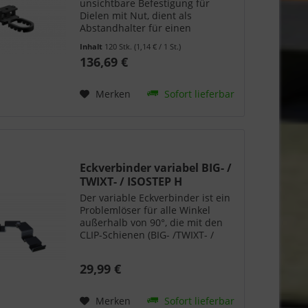
unsichtbare Befestigung für
Dielen mit Nut, dient als
Abstandhalter für einen
gleichmäßigen Fugenabstand von
Inhalt
120 Stk.
(1,14 € / 1 St.)
nur 5 mm und bietet
136,69 €
konstruktiven Holzschutz. Die
Metallplatte des Terraflex Pro
erlaubt eine Montage...
Merken
Sofort lieferbar
Eckverbinder variabel BIG- /
TWIXT- / ISOSTEP H
Der variable Eckverbinder ist ein
Problemlöser für alle Winkel
außerhalb von 90°, die mit den
CLIP-Schienen (BIG- /TWIXT- /
Isostep H) ausgebildet werden
müssen. Mithilfe des
29,99 €
Eckverbinders lässt sich jeder
Winkel (stumpf bis spitz)...
Merken
Sofort lieferbar