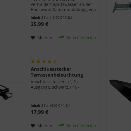
Verhindert Spritzwasser an der
Hauswand Kann unabhängig von
den Unterkonstruktions-Schienen
Inhalt
2 Stk.
(13,00 € / 1 St.)
verbaut werden Einfache
25,99 €
Reinigung Technische Daten:
Drainagerost: 1000x100x22 mm...
Merken
Sofort lieferbar
Anschlussstecker
Terrassenbeleuchtung
Anschlussstecker „+“, 3 -
Ausgänge, schwarz, IP 67
Inhalt
2 Stk.
(9,00 € / 1 St.)
17,99 €
Merken
Sofort lieferbar