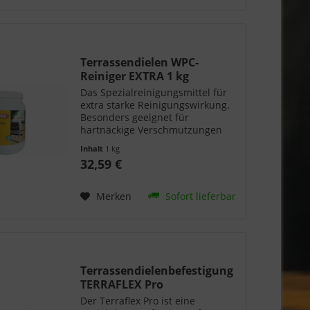
Terrassendielen WPC-
Reiniger EXTRA 1 kg
Das Spezialreinigungsmittel für
extra starke Reinigungswirkung.
Besonders geeignet für
hartnäckige Verschmutzungen
sowie Öl- und Fettflecken, die sich
Inhalt
1 kg
bei normaler Reinigung nicht
32,59 €
entfernen lassen. Die Ergiebigkeit
hängt immer vom Grad...
Merken
Sofort lieferbar
Terrassendielenbefestigung
TERRAFLEX Pro
Der Terraflex Pro ist eine