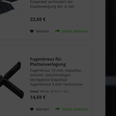
Eckwinkel verhindert die
Kippbewegung der in der
Terrassenecke platzierten Platte
bei Kantenbelastung. Er hat die
22,69 €
gleiche Tiefe wie der
Terrassenlagerfuß, der deshalb
beim...
Merken
Sofort lieferbar
Fugenkreuz für
Plattenverlegung
Fugenkreuz 10 mm, stapelbar.
Vorteile: Gleichmäßiges
Verlegebild Stapelbar
Fugenbreite 3 mm Technische
Daten: Material:
Inhalt
100 Stk.
(0,15 € / 1 St.)
Glasfaserverstärktes Polyamid
14,69 €
Inhalt: 100 Stück
Merken
Sofort lieferbar