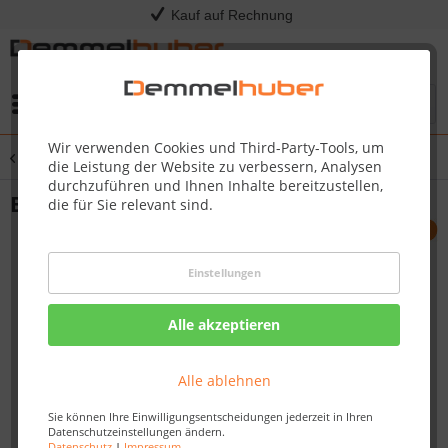
Kauf auf Rechnung
Menü
Wir verwenden Cookies und Third-Party-Tools, um
Übersicht
Alu-Unterkonstruktion
die Leistung der Website zu verbessern, Analysen
durchzuführen und Ihnen Inhalte bereitzustellen,
BIG Isostep 64x45x4000mm
die für Sie relevant sind.
Einstellungen
Alle akzeptieren
Alle ablehnen
Sie können Ihre Einwilligungsentscheidungen jederzeit in Ihren
Datenschutzeinstellungen ändern.
Datenschutz
|
Impressum