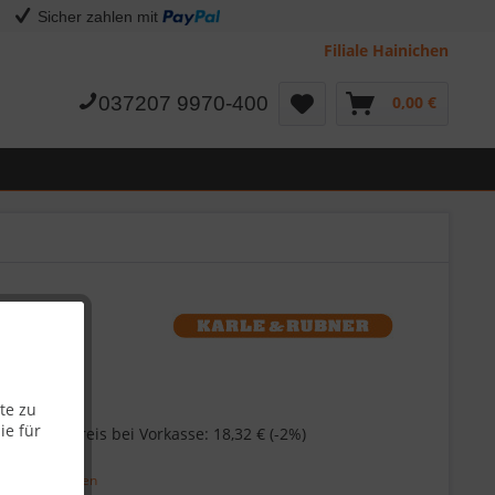
Sicher zahlen mit
Filiale Hainichen
037207 9970-400
0,00 €
te zu
€
ie für
Skonto-Preis bei Vorkasse: 18,32 € (-2%)
67 €
/ 1 St.)
l. Versandkosten