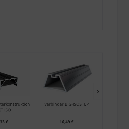
erkonstruktion
Verbinder BIG-ISOSTEP
Eckverbin
T ISO
I
Inhalt
4 lfm
,33 €
16,49 €
3