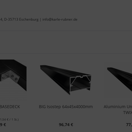
 4, D-35713 Eschenburg | info@karle-rubner.de
 BASEDECK
BIG Isostep 64x45x4000mm
Aluminium Unt
TWIX
(1,54 € / 1 St.)
9 €
96,74 €
77