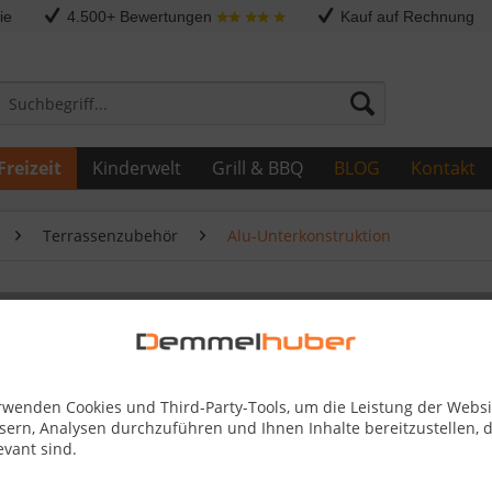
ie
4.500+ Bewertungen
Kauf auf Rechnung
Freizeit
Kinderwelt
Grill & BBQ
BLOG
Kontakt
Terrassenzubehör
Alu-Unterkonstruktion
Schiene
rwenden Cookies und Third-Party-Tools, um die Leistung der Websi
18,69 
sern, Analysen durchzuführen und Ihnen Inhalte bereitzustellen, d
evant sind.
Inhalt:
4 St. (
4,
inkl. MwSt.
zzg