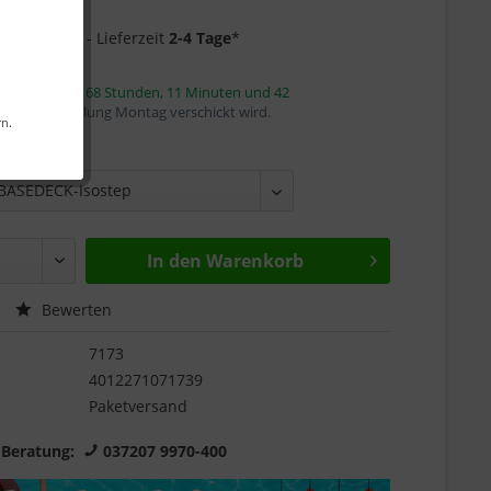
Garantie
4 auf Lager
- Lieferzeit
2-4 Tage
*
innerhalb von
68 Stunden, 11 Minuten und 41
mit die Bestellung Montag verschickt wird.
rn.
:
In den
Warenkorb
Bewerten
7173
4012271071739
Paketversand
 Beratung:
037207 9970-400