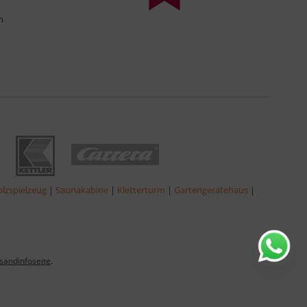
n
lzspielzeug
|
Saunakabine
|
Kletterturm
|
Gartengerätehaus
|
sandinfoseite
.