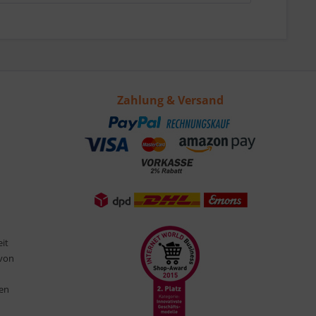
Zahlung & Versand
eit
 von
ten