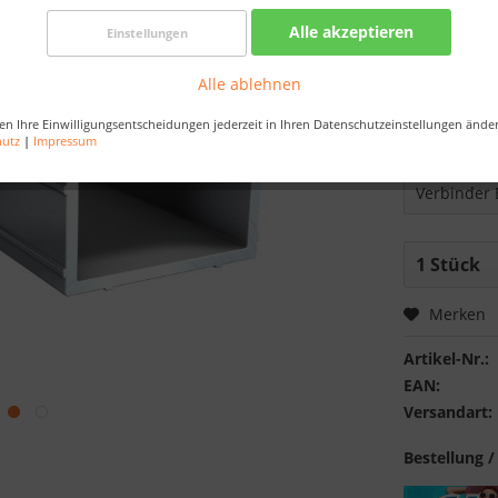
Best-Preis-
Alle akzeptieren
Einstellungen
Nur noch 
Alle ablehnen
Bestellen Sie 
Sekunden
, da
en Ihre Einwilligungsentscheidungen jederzeit in Ihren Datenschutzeinstellungen ände
hutz
|
Impressum
Ausführung
Merken
Artikel-Nr.:
EAN:
Versandart:
Bestellung /