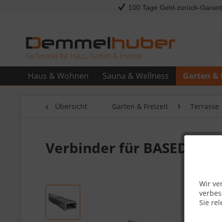
100 Tage Geld-zurück-Garant
Fachmarkt für Haus, Garten & Freizeit
Haus & Wohnen
Sauna & Wellness
Garten & 
Übersicht
Garten & Freizeit
Terrasse
Verbinder für BASEDECK 
Wir ve
verbes
Sie rel