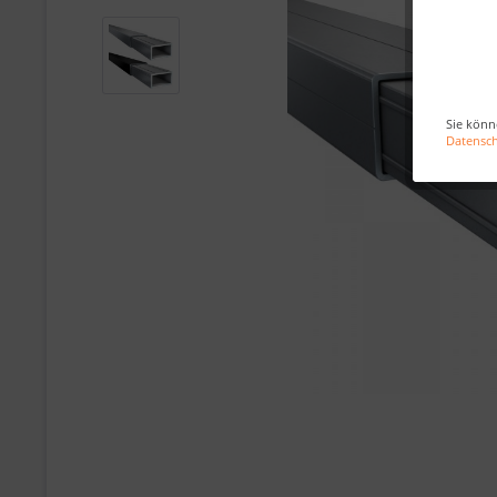
Sie könn
Datensc