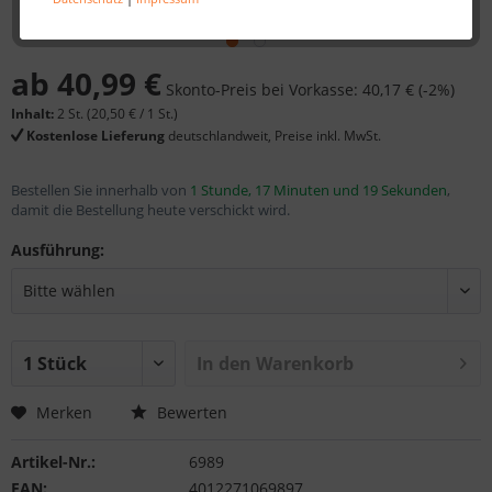
ab 40,99 €
Skonto-Preis bei Vorkasse: 40,17 € (-2%)
Inhalt:
2 St. (
20,50 €
/ 1 St.)
Kostenlose Lieferung
deutschlandweit, Preise inkl. MwSt.
Bestellen Sie innerhalb von
1 Stunde, 17 Minuten und 19 Sekunden
,
damit die Bestellung heute verschickt wird.
Ausführung:
In den
Warenkorb
Merken
Bewerten
Artikel-Nr.:
6989
EAN:
4012271069897