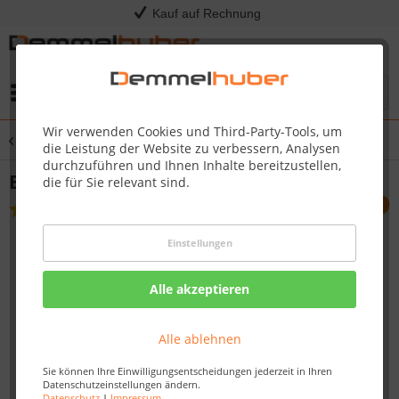
Kauf auf Rechnung
Menü
Wir verwenden Cookies und Third-Party-Tools, um
Übersicht
Alu-Unterkonstruktion
die Leistung der Website zu verbessern, Analysen
durchzuführen und Ihnen Inhalte bereitzustellen,
Eckverbinder für CLIP Schiene
die für Sie relevant sind.
(
1
)
Einstellungen
Alle akzeptieren
Alle ablehnen
Sie können Ihre Einwilligungsentscheidungen jederzeit in Ihren
Datenschutzeinstellungen ändern.
Datenschutz
|
Impressum