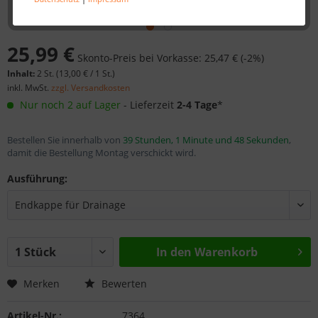
25,99 €
Skonto-Preis bei Vorkasse: 25,47 € (-2%)
Inhalt:
2 St. (
13,00 €
/ 1 St.)
inkl. MwSt.
zzgl. Versandkosten
Nur noch 2 auf Lager
- Lieferzeit
2-4 Tage
*
Bestellen Sie innerhalb von
39 Stunden, 1 Minute und 48 Sekunden
,
damit die Bestellung Montag verschickt wird.
Ausführung:
In den
Warenkorb
Merken
Bewerten
Artikel-Nr.:
7364