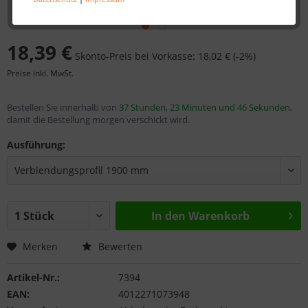
18,39 €
Skonto-Preis bei Vorkasse: 18,02 € (-2%)
Preise inkl. MwSt.
Bestellen Sie innerhalb von
37 Stunden, 23 Minuten und 46 Sekunden
,
damit die Bestellung morgen verschickt wird.
Ausführung:
In den
Warenkorb
Merken
Bewerten
Artikel-Nr.:
7394
EAN:
4012271073948