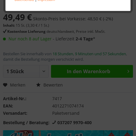
49,49 €
Skonto-Preis bei Vorkasse: 48,50 € (-2%)
Inhalt:
15 St. (
3,30 €
/ 1 St.)
Kostenlose Lieferung
deutschlandweit, Preise inkl. MwSt.
Nur noch 8 auf Lager
- Lieferzeit
2-4 Tage
*
Bestellen Sie innerhalb von
18 Stunden, 9 Minuten und 57 Sekunden
,
damit die Bestellung morgen verschickt wird.
In den
Warenkorb
Merken
Bewerten
Artikel-Nr.:
7417
EAN:
4012271074174
Versandart:
Paketversand
Bestellung / Beratung:
037207 9970-400