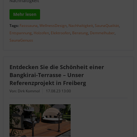
Nachhaltigkeit
Mehr lesen
Tags:
Fasssauna
,
WellnessDesign
,
Nachhaltigkeit
,
SaunaQualität
,
Entspannung
,
Holzofen
,
Elektroofen
,
Beratung
,
Demmelhuber
,
SaunaGenuss
Entdecken Sie die Schönheit einer
Bangkirai-Terrasse – Unser
Referenzprojekt in Freiberg
Von: Dirk Kommol
17.08.23 13:00