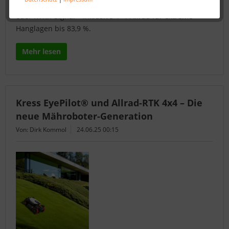
kabellos, systematisch und einsatzfähig auch ohne GPS-
oder RTKn-Signal – inklusive 4×4-Allrad für extreme
Hanglagen bis 83,9 %.
Mehr lesen
Kress EyePilot® und Allrad-RTK 4x4 – Die
neue Mähroboter-Generation
Von: Dirk Kommol
24.06.25 00:15