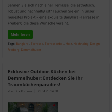
Sehnen Sie sich nach einer Terrasse, die ästhetisch,
robust und nachhaltig ist? Tauchen Sie ein in unser
neuestes Projekt – eine exquisite Bangkirai-Terrasse in
Freiberg, die diese Wünsche vereint.
Mehr lesen
Tags:
Bangkirai
,
Terrasse
,
Terrassenbau
,
Holz
,
Nachhaltig
,
Design
,
Freiberg
,
Demmelhuber
Exklusive Outdoor-Küchen bei
Demmelhuber: Entdecken Sie Ihr
Traumküchenparadies!
Von: Dirk Kommol
21.04.23 14:30