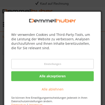
Kauf auf Rechnung
Menü
Wir verwenden Cookies und Third-Party-Tools, um
News
die Leistung der Website zu verbessern, Analysen
durchzuführen und Ihnen Inhalte bereitzustellen,
die für Sie relevant sind.
Filtern
Einstellungen
Neu 2026: Kress RTKn Mähroboter –
kabellos, kameragestützt und bereit für
Alle akzeptieren
jedes Gelände
Von: Dirk Kommol
22.01.26 00:00
Alle ablehnen
Sie können Ihre Einwilligungsentscheidungen jederzeit in Ihren
Neue Kress RTKn Mähroboter 2026 mit Kamera & vSLAM:
Datenschutzeinstellungen ändern.
Datenschutz
|
Impressum