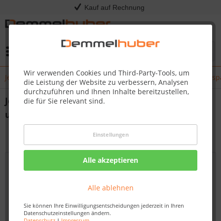
Kauf auf Rechnung
Menü
Wir verwenden Cookies und Third-Party-Tools, um
Jetzt neu: GPS-Mähroboter für Ihren Garten – und bis zu 700 € sp
die Leistung der Website zu verbessern, Analysen
durchzuführen und Ihnen Inhalte bereitzustellen,
Jetzt neu: GPS-Mähroboter für Ihren Garten –
die für Sie relevant sind.
und bis zu 700 € sparen!
von:
Dirk Kommol
21.05.25 08:00
Einstellungen
Alle akzeptieren
Alle ablehnen
Sie können Ihre Einwilligungsentscheidungen jederzeit in Ihren
Datenschutzeinstellungen ändern.
Datenschutz
|
Impressum