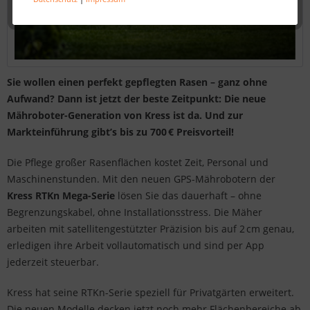
Sie wollen einen perfekt gepflegten Rasen – ganz ohne
Aufwand? Dann ist jetzt der beste Zeitpunkt: Die neue
Mähroboter-Generation von Kress ist da. Und zur
Markteinführung gibt’s bis zu 700
€ Preisvorteil!
Die Pflege großer Rasenflächen kostet Zeit, Personal und
Maschinenstunden. Mit den neuen GPS-Mährobotern der
Kress RTKn Mega-Serie
lösen Sie das dauerhaft – ohne
Begrenzungskabel, ohne Installationsstress. Die Mäher
arbeiten mit satellitengestützter Präzision bis auf 2 cm genau,
erledigen ihre Arbeit vollautomatisch und sind per App
jederzeit steuerbar.
Kress hat seine RTKn-Serie speziell für Privatgärten erweitert.
Die neuen Modelle decken jetzt noch mehr Flächenbereiche ab