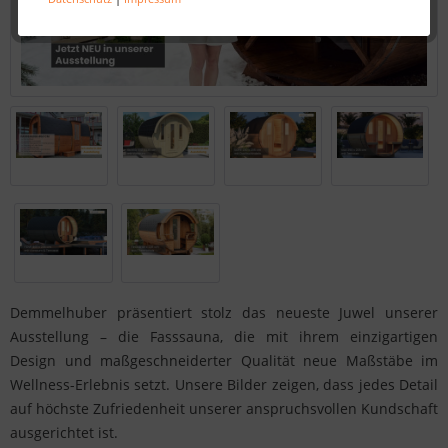
Demmelhuber präsentiert stolz das neueste Juwel unserer
Ausstellung – die Fasssauna, die mit ihrem einzigartigen
Design und maßgeschneiderter Qualität neue Maßstäbe im
Wellness-Erlebnis setzt. Unsere Bilder zeigen, dass jedes Detail
auf höchste Zufriedenheit unserer anspruchsvollen Kundschaft
ausgerichtet ist.