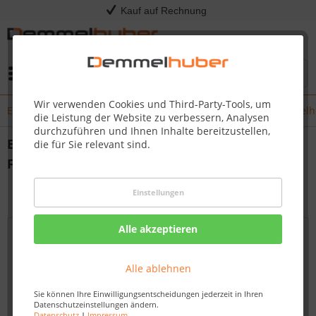
Kauf auf Rechnung
Menü
Wir verwenden Cookies und Third-Party-Tools, um
Einladung zum Wohlbefinden: Die Neue Fasssauna bei Demmel
die Leistung der Website zu verbessern, Analysen
durchzuführen und Ihnen Inhalte bereitzustellen,
Einladung zum Wohlbefinden: Die Neue
die für Sie relevant sind.
Fasssauna bei Demmelhuber
von:
Dirk Kommol
19.12.23 08:00
Einstellungen
Alle akzeptieren
Alle ablehnen
Sie können Ihre Einwilligungsentscheidungen jederzeit in Ihren
Datenschutzeinstellungen ändern.
Datenschutz
|
Impressum