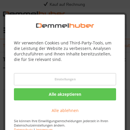
Kauf auf Rechnung
Menü
Wir verwenden Cookies und Third-Party-Tools, um
Terrassenüberdachungen mit Stil und Komfort – von Demmelhu
die Leistung der Website zu verbessern, Analysen
durchzuführen und Ihnen Inhalte bereitzustellen,
Terrassenüberdachungen mit Stil und Komfort
die für Sie relevant sind.
– von Demmelhuber
von:
Dirk Kommol
14.04.25 15:00
Einstellungen
Alle akzeptieren
Alle ablehnen
Sie können Ihre Einwilligungsentscheidungen jederzeit in Ihren
Datenschutzeinstellungen ändern.
Datenschutz
|
Impressum