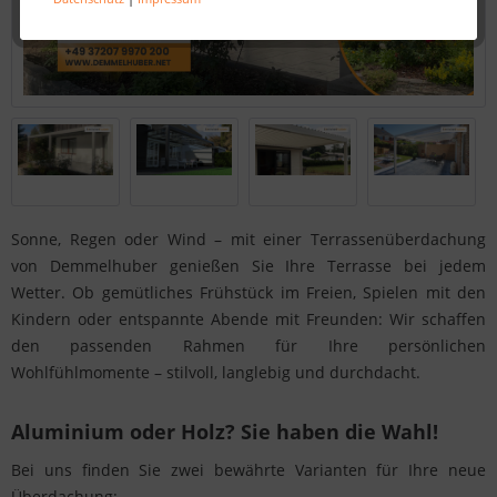
Sonne, Regen oder Wind – mit einer Terrassenüberdachung
von Demmelhuber genießen Sie Ihre Terrasse bei jedem
Wetter. Ob gemütliches Frühstück im Freien, Spielen mit den
Kindern oder entspannte Abende mit Freunden: Wir schaffen
den passenden Rahmen für Ihre persönlichen
Wohlfühlmomente – stilvoll, langlebig und durchdacht.
Aluminium oder Holz? Sie haben die Wahl!
Bei uns finden Sie zwei bewährte Varianten für Ihre neue
Überdachung: