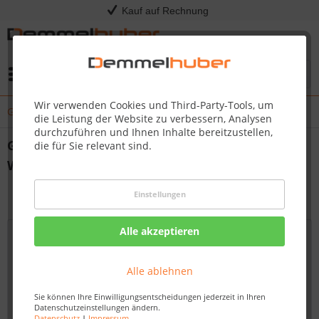
Kauf auf Rechnung
Menü
Wir verwenden Cookies und Third-Party-Tools, um
Gartenhaus aus Holz – Ihr Rückzugsort zum Wohlfühlen
die Leistung der Website zu verbessern, Analysen
durchzuführen und Ihnen Inhalte bereitzustellen,
Gartenhaus aus Holz – Ihr Rückzugsort zum
die für Sie relevant sind.
Wohlfühlen
von:
Dirk Kommol
14.04.25 14:00
Einstellungen
Alle akzeptieren
Alle ablehnen
Sie können Ihre Einwilligungsentscheidungen jederzeit in Ihren
Datenschutzeinstellungen ändern.
Datenschutz
|
Impressum