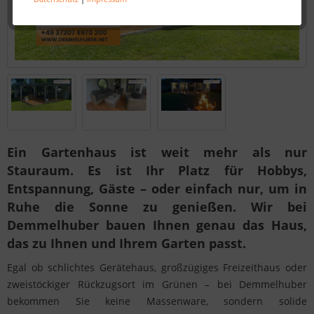
Ein Gartenhaus ist weit mehr als nur
Stauraum. Es ist Ihr Platz für Hobbys,
Entspannung, Gäste – oder einfach nur, um in
Ruhe die Sonne zu genießen. Wir bei
Demmelhuber bauen Ihnen genau das Haus,
das zu Ihnen und Ihrem Garten passt.
Egal ob schlichtes Gerätehaus, großzügiges Freizeithaus oder
zweistöckiger Rückzugsort im Grünen – bei Demmelhuber
bekommen Sie keine Massenware, sondern solide