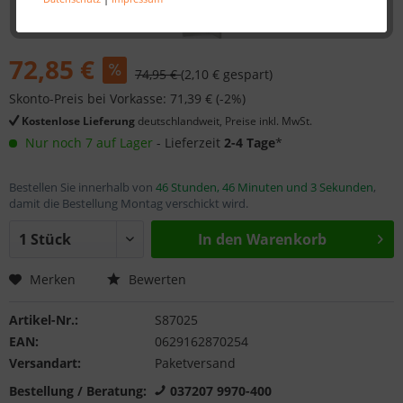
72,85 €
74,95 €
(2,10 € gespart)
Skonto-Preis bei Vorkasse: 71,39 € (-2%)
Kostenlose Lieferung
deutschlandweit, Preise inkl. MwSt.
Nur noch 7 auf Lager
- Lieferzeit
2-4 Tage
*
Bestellen Sie innerhalb von
46 Stunden, 46 Minuten und 3 Sekunden
,
damit die Bestellung Montag verschickt wird.
In den
Warenkorb
Merken
Bewerten
Artikel-Nr.:
S87025
EAN:
0629162870254
Versandart:
Paketversand
Bestellung / Beratung:
037207 9970-400