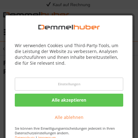
Kauf auf Rechnung
Menü
Wir verwenden Cookies und Third-Party-Tools, um
Übersicht
Gasgrills PRESTIGE SERIES
die Leistung der Website zu verbessern, Analysen
durchzuführen und Ihnen Inhalte bereitzustellen,
Flammverteilersystem Rogue® 525,
die für Sie relevant sind.
Prestige®, PRO 500, Edelstahl (7er-Set)
Einstellungen
Alle akzeptieren
Alle ablehnen
Sie können Ihre Einwilligungsentscheidungen jederzeit in Ihren
Datenschutzeinstellungen ändern.
Datenschutz
|
Impressum