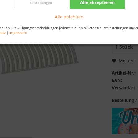
Alle akzeptieren
Einstellungen
Best-Preis-
Nur noch 
Alle ablehnen
en Ihre Einwilligungsentscheidungen jederzeit in Ihren Datenschutzeinstellungen ände
Bestellen Sie 
hutz
|
Impressum
Sekunden
, da
Merken
Artikel-Nr.:
EAN:
Versandart:
Bestellung /