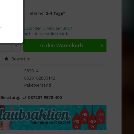
Garantie
1 auf Lager
- Lieferzeit
2-4 Tage
*
rn.
innerhalb von
6 Stunden, 5 Minuten und 0
mit die Bestellung heute verschickt wird.
In den
Warenkorb
Bewerten
S83014
0629162830142
Paketversand
 Beratung:
037207 9970-400