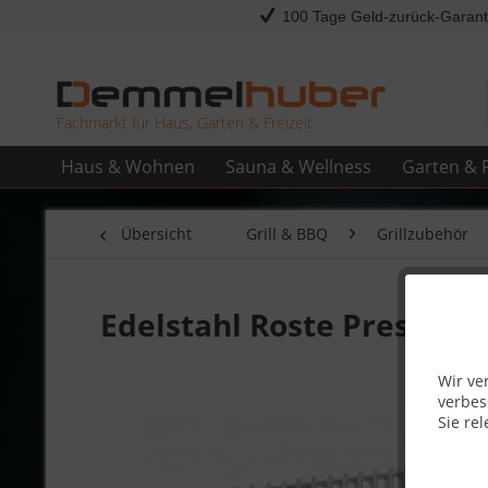
100 Tage Geld-zurück-Garant
Fachmarkt für Haus, Garten & Freizeit
Haus & Wohnen
Sauna & Wellness
Garten & F
Übersicht
Grill & BBQ
Grillzubehör
Edelstahl Roste Prestige
Wir ve
verbes
Sie rel