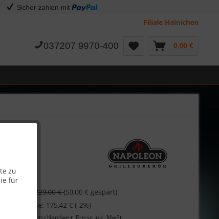
Sicher zahlen mit
Filiale Hainichen
037207 9970-400
0,00 €
te zu
ie für
 €
229,00 €
(50,00 € gespart)
 bei Vorkasse: 175,42 € (-2%)
Lieferung
deutschlandweit, Preise inkl. MwSt.