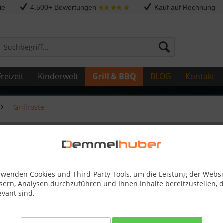
ie
4.500+ Bewertungen
Kauf auf Rechnung
reizeit
Kinderwelt
Grill & BBQ
BLOG
Kontakt
Grillroste
® PRO 500
rwenden Cookies und Third-Party-Tools, um die Leistung der Websi
sern, Analysen durchzuführen und Ihnen Inhalte bereitzustellen, d
179,00
evant sind.
Skonto-Preis
Kostenlose 