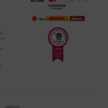
eit
 von
ten
n