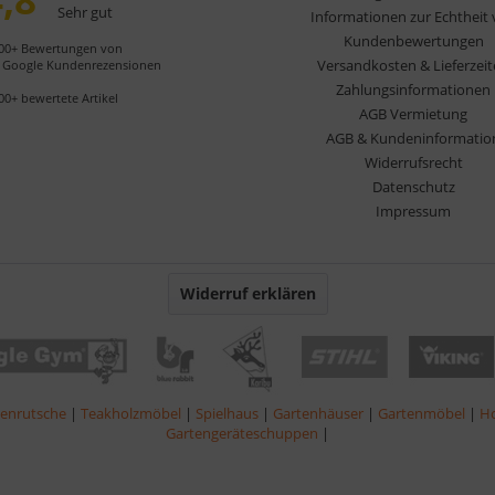
Sehr gut
Informationen zur Echtheit
Kundenbewertungen
00+ Bewertungen von
Versandkosten & Lieferzei
Google Kundenrezensionen
Zahlungsinformationen
00+ bewertete Artikel
AGB Vermietung
AGB & Kundeninformatio
Widerrufsrecht
Datenschutz
Impressum
Widerruf erklären
lenrutsche
|
Teakholzmöbel
|
Spielhaus
|
Gartenhäuser
|
Gartenmöbel
|
Ho
Gartengeräteschuppen
|