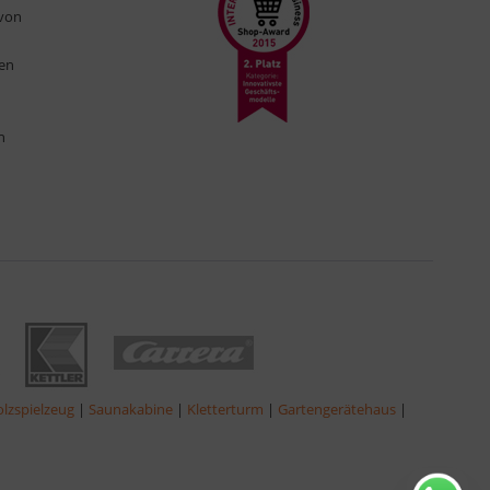
 von
ten
n
lzspielzeug
|
Saunakabine
|
Kletterturm
|
Gartengerätehaus
|