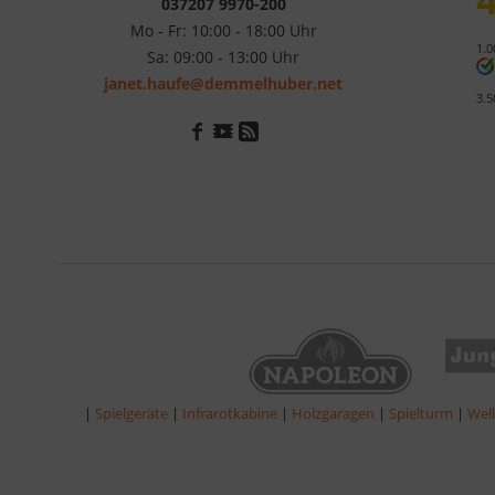
037207 9970-200
Mo - Fr: 10:00 - 18:00 Uhr
1.0
Sa: 09:00 - 13:00 Uhr
janet.haufe@demmelhuber.net
3.5
|
Spielgeräte
|
Infrarotkabine
|
Holzgaragen
|
Spielturm
|
Wel