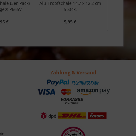
hale (3er-Pack)
Alu-Tropfschale 14,7 x 12,2 cm
Fettauffangs
tige® P665V
5 Stck.
625
,95 €
5,95 €
1
Zahlung & Versand
eit