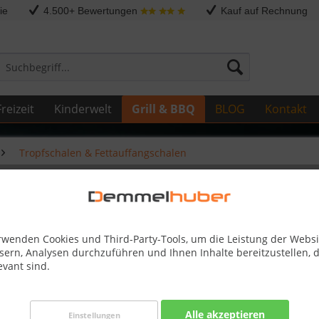
ie
4.500+ Bewertungen
Kauf auf Rechnung
reizeit
Kinderwelt
Grill & BBQ
BLOG
Kontakt
Tropfschalen & Fettauffangschalen
reestyle™ 365 Fettwanne
rwenden Cookies und Third-Party-Tools, um die Leistung der Websi
sern, Analysen durchzuführen und Ihnen Inhalte bereitzustellen, d
evant sind.
10,95 
inkl. MwSt.
zzg
Alle akzeptieren
Best-Preis-
Einstellungen