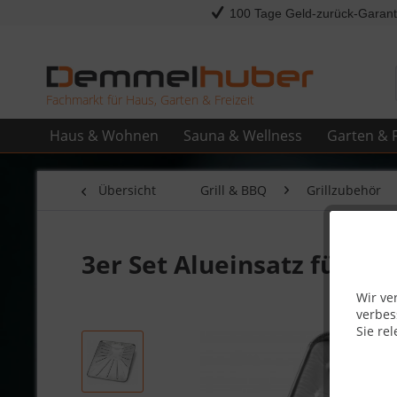
100 Tage Geld-zurück-Garant
Fachmarkt für Haus, Garten & Freizeit
Haus & Wohnen
Sauna & Wellness
Garten & F
Übersicht
Grill & BBQ
Grillzubehör
3er Set Alueinsatz für F
Wir ve
verbes
Sie rel