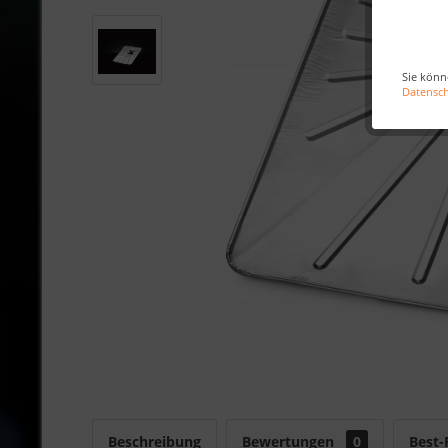
Sie könn
Datensc
Beschreibung
Bewertungen
0
Best-