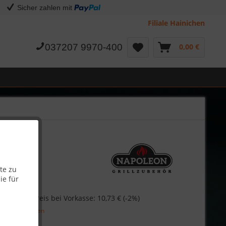
Sicher zahlen mit
Filiale Hainichen
037207 9970-400
0,00 €
te zu
ie für
€
Skonto-Preis bei Vorkasse: 10,73 € (-2%)
l. Versandkosten
Garantie