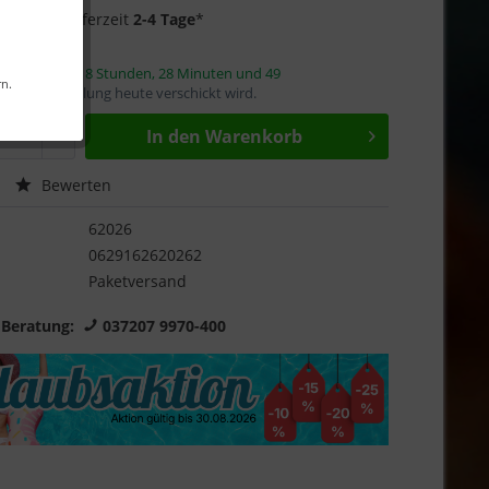
f Lager
- Lieferzeit
2-4 Tage
*
innerhalb von
8 Stunden, 28 Minuten und 48
rn.
mit die Bestellung heute verschickt wird.
In den
Warenkorb
Bewerten
62026
0629162620262
Paketversand
 Beratung:
037207 9970-400