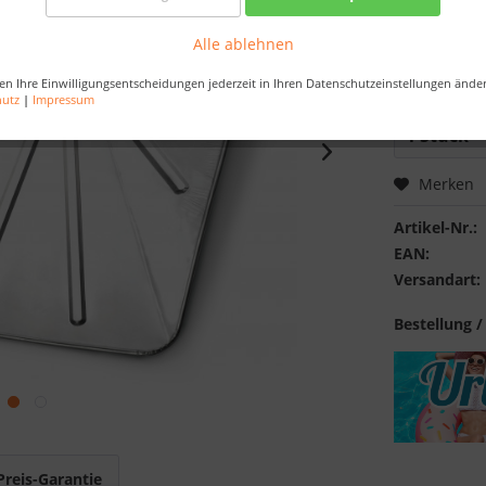
Artikel au
Alle ablehnen
Bestellen Sie 
en Ihre Einwilligungsentscheidungen jederzeit in Ihren Datenschutzeinstellungen ände
Sekunden
, da
hutz
|
Impressum
Merken
Artikel-Nr.:
EAN:
Versandart:
Bestellung /
Preis-Garantie