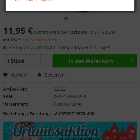
11,95 €
Skonto-Preis bei Vorkasse: 11,71 € (-2%)
inkl. MwSt.
zzgl. Versandkosten
Verfügbar ab
31.12.27
- Versanddauer 2-4 Tage*
In den
Warenkorb
Merken
Bewerten
Artikel-Nr.:
62029
EAN:
0629162620293
Versandart:
Paketversand
Bestellung / Beratung:
037207 9970-400