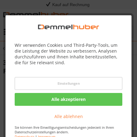
Kauf auf Rechnung
Menü
Wir verwenden Cookies und Third-Party-Tools, um
Übersicht
Tropfschalen & Fettauffangschalen
die Leistung der Website zu verbessern, Analysen
durchzuführen und Ihnen Inhalte bereitzustellen,
3er Set Alueinsatz für Freestyle™ 425
die für Sie relevant sind.
Fettwanne
Einstellungen
Alle akzeptieren
Alle ablehnen
Sie können Ihre Einwilligungsentscheidungen jederzeit in Ihren
Datenschutzeinstellungen ändern.
Datenschutz
|
Impressum