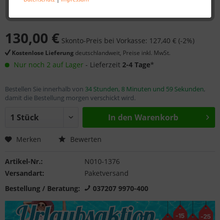
130,00 €
Skonto-Preis bei Vorkasse: 127,40 € (-2%)
Kostenlose Lieferung
deutschlandweit, Preise inkl. MwSt.
Nur noch 2 auf Lager
- Lieferzeit
2-4 Tage
*
Bestellen Sie innerhalb von
34 Stunden, 8 Minuten und 59 Sekunden
,
damit die Bestellung morgen verschickt wird.
In den
Warenkorb
Merken
Bewerten
Artikel-Nr.:
N010-1376
Versandart:
Paketversand
Bestellung / Beratung:
037207 9970-400