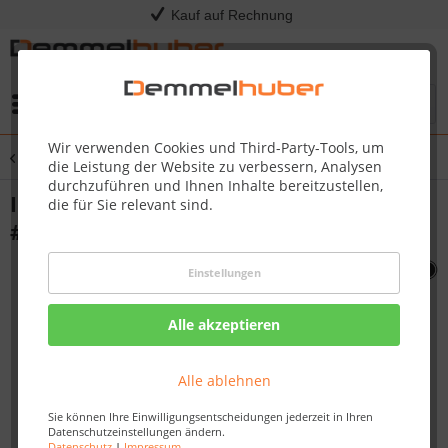
Kauf auf Rechnung
Menü
Wir verwenden Cookies und Third-Party-Tools, um
Übersicht
PRO825
die Leistung der Website zu verbessern, Analysen
durchzuführen und Ihnen Inhalte bereitzustellen,
INRARED BURNER PRO825 PT600 PT750
die für Sie relevant sind.
#N010-1376
Einstellungen
Alle akzeptieren
Alle ablehnen
Sie können Ihre Einwilligungsentscheidungen jederzeit in Ihren
Datenschutzeinstellungen ändern.
Datenschutz
|
Impressum