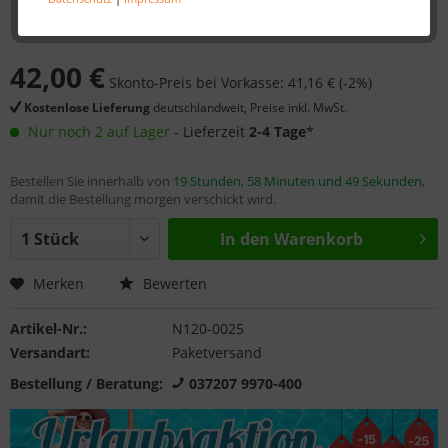
42,00 €
Skonto-Preis bei Vorkasse: 41,16 € (-2%)
Kostenlose Lieferung
deutschlandweit, Preise inkl. MwSt.
Nur noch 2 auf Lager
- Lieferzeit
2-4 Tage
*
Bestellen Sie innerhalb von
19 Stunden, 58 Minuten und 49 Sekunden
,
damit die Bestellung morgen verschickt wird.
In den
Warenkorb
Merken
Bewerten
Artikel-Nr.:
N120-0025
Versandart:
Paketversand
Bestellung / Beratung:
037207 9970-400