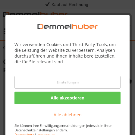
Kauf auf Rechnung
Menü
Wir verwenden Cookies und Third-Party-Tools, um
Übersicht
PRO825
die Leistung der Website zu verbessern, Analysen
durchzuführen und Ihnen Inhalte bereitzustellen,
CONTROL PANEL END CAP RIGHT P
die für Sie relevant sind.
RO665/825 #N120-0025
Einstellungen
Alle akzeptieren
Alle ablehnen
Sie können Ihre Einwilligungsentscheidungen jederzeit in Ihren
Datenschutzeinstellungen ändern.
Datenschutz
|
Impressum