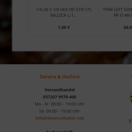
1/4-20 X 7/8 HEX HD STN STL
TRIM LEFT SID
NK22CK-L-1...
PR O #N
1,00 €
66,0
Service & Hotline
Versandhandel
037207 9970-400
Mo - Fr: 08:00 - 19:00 Uhr
Sa: 09:00 - 19:00 Uhr
info@demmelhuber.net
K