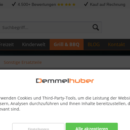
ie
4.500+ Bewertungen
Kauf auf Rechnung
reizeit
Kinderwelt
Grill & BBQ
BLOG
Kontakt
Sonstige Ersatzteile
/825 - > USE N080-0405 #N080
rwenden Cookies und Third-Party-Tools, um die Leistung der Websi
sern, Analysen durchzuführen und Ihnen Inhalte bereitzustellen, d
evant sind.
11,10 
inkl. MwSt.
zzg
Best-Preis-
Alle akzeptieren
Einstellungen