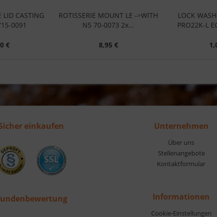
E LID CASTING
ROTISSERIE MOUNT LE ->WITH
LOCK WASH
715-0091
N5 70-0073 2x...
PRO22K-L E
0 €
8,95 €
1,
Sicher einkaufen
Unternehmen
Über uns
Stellenangebote
Kontaktformular
Informationen
undenbewertung
Cookie-Einstellungen