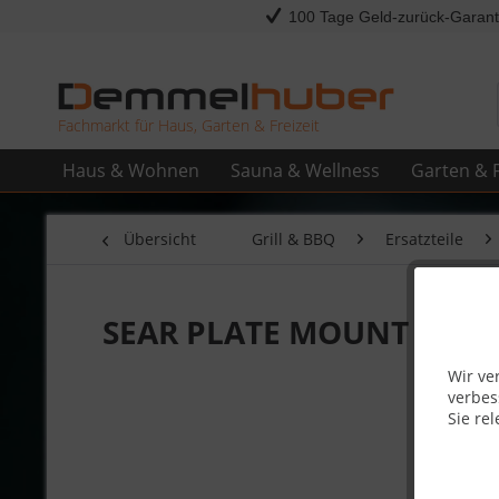
100 Tage Geld-zurück-Garant
Fachmarkt für Haus, Garten & Freizeit
Haus & Wohnen
Sauna & Wellness
Garten & F
Übersicht
Grill & BBQ
Ersatzteile
SEAR PLATE MOUNT PRO665
Wir ve
verbes
Sie rel