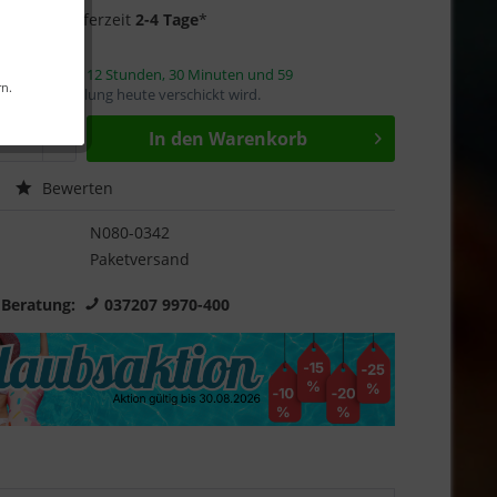
f Lager
- Lieferzeit
2-4 Tage
*
innerhalb von
12 Stunden, 30 Minuten und 59
rn.
mit die Bestellung heute verschickt wird.
In den
Warenkorb
Bewerten
N080-0342
Paketversand
 Beratung:
037207 9970-400