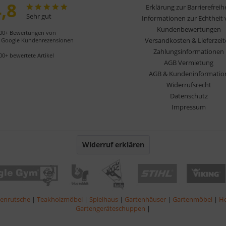
,8
Erklärung zur Barrierefreih
Sehr gut
Informationen zur Echtheit
Kundenbewertungen
00+ Bewertungen von
Versandkosten & Lieferzei
Google Kundenrezensionen
Zahlungsinformationen
00+ bewertete Artikel
AGB Vermietung
AGB & Kundeninformatio
Widerrufsrecht
Datenschutz
Impressum
Widerruf erklären
lenrutsche
|
Teakholzmöbel
|
Spielhaus
|
Gartenhäuser
|
Gartenmöbel
|
Ho
Gartengeräteschuppen
|