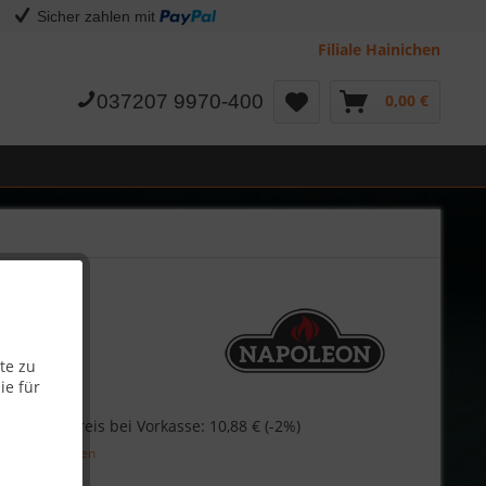
Sicher zahlen mit
Filiale Hainichen
037207 9970-400
0,00 €
-0342
te zu
ie für
€
Skonto-Preis bei Vorkasse: 10,88 € (-2%)
l. Versandkosten
Garantie