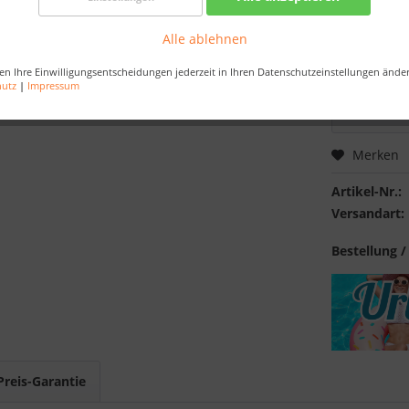
Artikel au
Alle ablehnen
Bestellen Sie 
en Ihre Einwilligungsentscheidungen jederzeit in Ihren Datenschutzeinstellungen ände
Sekunden
, da
hutz
|
Impressum
Merken
Artikel-Nr.:
Versandart:
Bestellung /
Preis-Garantie