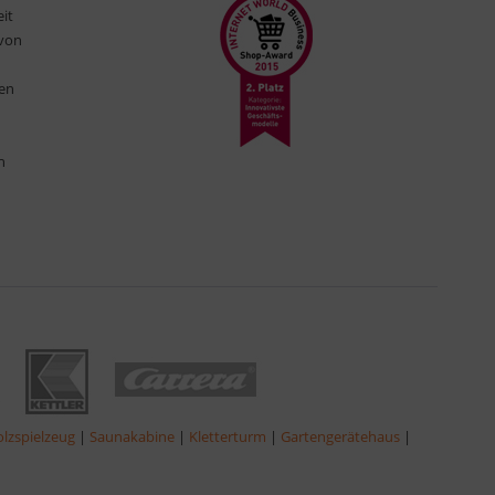
eit
 von
ten
n
lzspielzeug
|
Saunakabine
|
Kletterturm
|
Gartengerätehaus
|