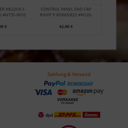
ER NK22CK-C
CONTROL PANEL END CAP
CONTROL P
G #N735-0010
RIGHT P RO665/825 #N120-
LEFT PR O665
0025
00 €
42,00 €
4
Zahlung & Versand