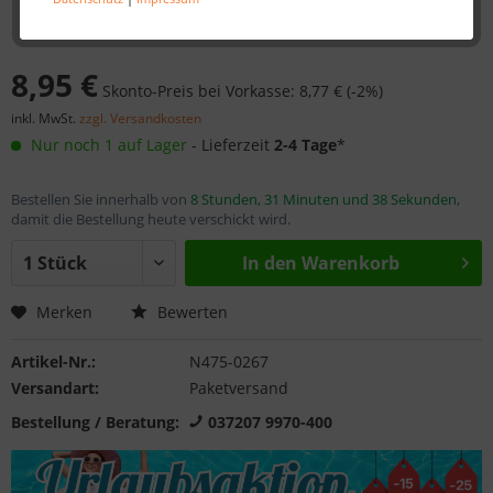
8,95 €
Skonto-Preis bei Vorkasse: 8,77 € (-2%)
inkl. MwSt.
zzgl. Versandkosten
Nur noch 1 auf Lager
- Lieferzeit
2-4 Tage
*
Bestellen Sie innerhalb von
8 Stunden, 31 Minuten und 38 Sekunden
,
damit die Bestellung heute verschickt wird.
In den
Warenkorb
Merken
Bewerten
Artikel-Nr.:
N475-0267
Versandart:
Paketversand
Bestellung / Beratung:
037207 9970-400