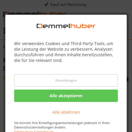
Kauf auf Rechnung
Menü
Wir verwenden Cookies und Third-Party-Tools, um
Übersicht
Sonstige Ersatzteile
die Leistung der Website zu verbessern, Analysen
durchzuführen und Ihnen Inhalte bereitzustellen,
ROTISSERIE MOUNT LE ->WITH N5 70-
die für Sie relevant sind.
0073 2x #N475-0267
(
1
)
Einstellungen
Alle akzeptieren
Alle ablehnen
Sie können Ihre Einwilligungsentscheidungen jederzeit in Ihren
Datenschutzeinstellungen ändern.
Datenschutz
|
Impressum