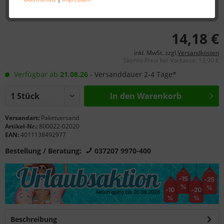
14,18 €
inkl. MwSt. zzgl.
Versandkosten
Skonto-Preis bei Vorkasse: 13,90 €
Verfügbar ab
21.08.26
- Versanddauer 2-4 Tage*
In den Warenkorb
Versandart:
Paketversand
Artikel-Nr.:
800022-02020
EAN:
4011138492977
Bestellung / Beratung:
037207 9970-400
Beschreibung