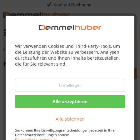
Kauf auf Rechnung
Menü
Wir verwenden Cookies und Third-Party-Tools, um
Übersicht
Hartwachs
die Leistung der Website zu verbessern, Analysen
durchzuführen und Ihnen Inhalte bereitzustellen,
Hartwachs Beige hell 2020
die für Sie relevant sind.
Einstellungen
Alle akzeptieren
Alle ablehnen
Sie können Ihre Einwilligungsentscheidungen jederzeit in Ihren
Datenschutzeinstellungen ändern.
Datenschutz
|
Impressum