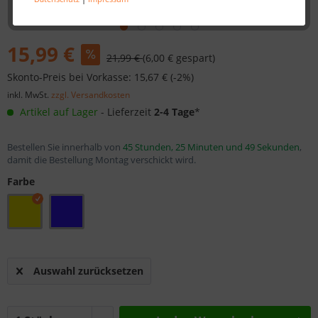
15,99 €
21,99 €
(6,00 € gespart)
Skonto-Preis bei Vorkasse: 15,67 € (-2%)
inkl. MwSt.
zzgl. Versandkosten
Artikel auf Lager
- Lieferzeit
2-4 Tage
*
Bestellen Sie innerhalb von
45 Stunden, 25 Minuten und 49 Sekunden
,
damit die Bestellung Montag verschickt wird.
Farbe
Auswahl zurücksetzen