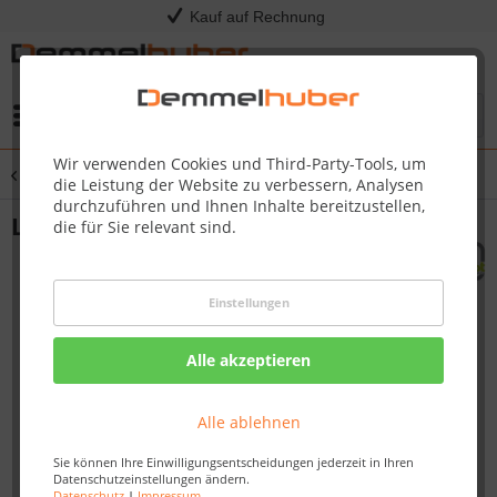
Kauf auf Rechnung
Menü
Wir verwenden Cookies und Third-Party-Tools, um
Übersicht
Spiel & Spaß
die Leistung der Website zu verbessern, Analysen
durchzuführen und Ihnen Inhalte bereitzustellen,
Lenkrad für Spielturm Ø 30 cm
die für Sie relevant sind.
Einstellungen
Alle akzeptieren
Alle ablehnen
Sie können Ihre Einwilligungsentscheidungen jederzeit in Ihren
Datenschutzeinstellungen ändern.
Datenschutz
|
Impressum