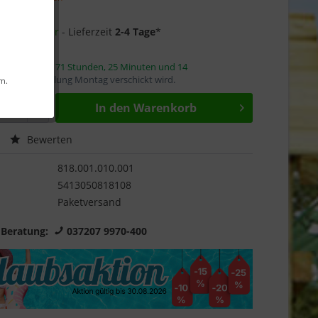
Garantie
11 auf Lager
- Lieferzeit
2-4 Tage
*
innerhalb von
71 Stunden, 25 Minuten und 14
mit die Bestellung Montag verschickt wird.
rn.
In den
Warenkorb
Bewerten
818.001.010.001
5413050818108
Paketversand
 Beratung:
037207 9970-400