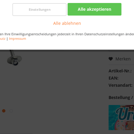
Best-Preis-
Alle akzeptieren
Einstellungen
Nur noch 
Alle ablehnen
Bestellen Sie 
Sekunden
, da
en Ihre Einwilligungsentscheidungen jederzeit in Ihren Datenschutzeinstellungen ände
hutz
|
Impressum
Merken
Artikel-Nr.:
EAN:
Versandart:
Bestellung /