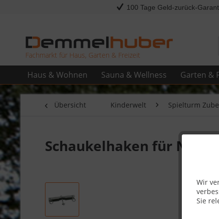
100 Tage Geld-zurück-Garant
Fachmarkt für Haus, Garten & Freizeit
Haus & Wohnen
Sauna & Wellness
Garten & F
Übersicht
Kinderwelt
Spielturm Zub
Schaukelhaken für Nests
Wir ve
verbes
Sie rel