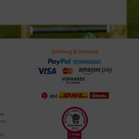
Zahlung & Versand
eit
 von
ten