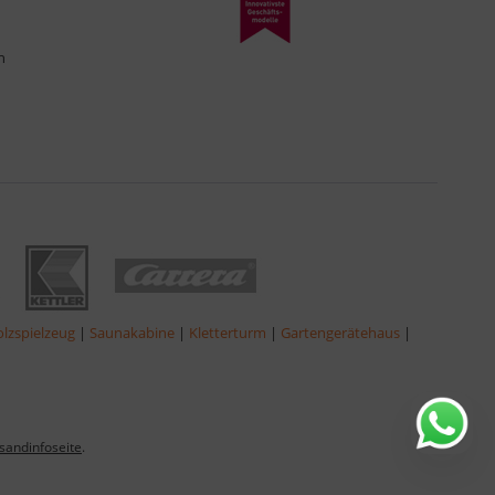
n
lzspielzeug
|
Saunakabine
|
Kletterturm
|
Gartengerätehaus
|
sandinfoseite
.