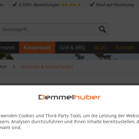
ie
4.500+ Bewertungen
Kauf auf Rechnung
reizeit
Kinderwelt
Grill & BBQ
BLOG
Kontakt
ehör
Schaukel & Nestschaukel
chaukel OVAL
rwenden Cookies und Third-Party-Tools, um die Leistung der Websi
28,99 
sern, Analysen durchzuführen und Ihnen Inhalte bereitzustellen, d
evant sind.
Skonto-Preis
inkl. MwSt.
zzg