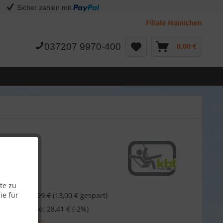
Sicher zahlen mit
Filiale Hainichen
037207 9970-400
0,00 €
te zu
€
ie für
41,99 €
(13,00 € gespart)
 bei Vorkasse: 28,41 € (-2%)
l. Versandkosten