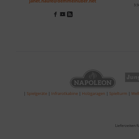
janet.haufe@demmelhuber.net
3.5
|
Spielgeräte
|
Infrarotkabine
|
Holzgaragen
|
Spielturm
|
Wel
Lieferzeiten 