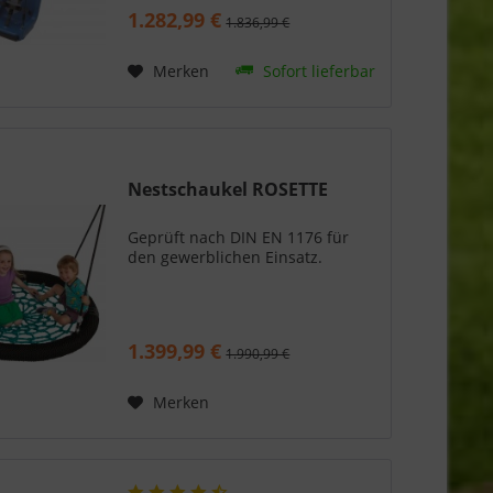
Kinder mit besonderen
1.282,99 €
1.836,99 €
Bedürfnissen entwickelt worden.
Der Sitz ist außerdem mit
einem...
Merken
Sofort lieferbar
Nestschaukel ROSETTE
Geprüft nach DIN EN 1176 für
den gewerblichen Einsatz.
1.399,99 €
1.990,99 €
Merken