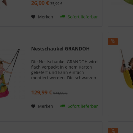
26,99 €
35,99 €
Merken
Sofort lieferbar
Nestschaukel GRANDOH
Die Nestschaukel GRANDOH wird
flach verpackt in einem Karton
geliefert und kann einfach
montiert werden. Die schwarzen
geflochtenen Seile verleihen der
Nestschaukel ein schönes
129,99 €
171,99 €
Aussehen und sind leicht in der
Länge verstellbar. Der...
Merken
Sofort lieferbar