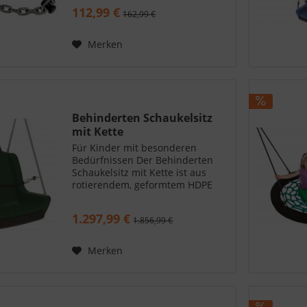
112,99 €
162,99 €
Merken
Behinderten Schaukelsitz
mit Kette
Für Kinder mit besonderen
Bedürfnissen Der Behinderten
Schaukelsitz mit Kette ist aus
rotierendem, geformtem HDPE
gefertigt und speziell für Kinder
mit besonderen Bedürfnissen
1.297,99 €
1.856,99 €
entwickelt worden. Der Sitz ist
außerdem mit einem...
Merken