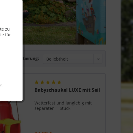
te zu
ie für
Sortierung:
rn.
Babyschaukel LUXE mit Seil
Wetterfest und langlebig mit
separaten T-Stück.