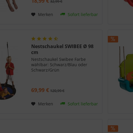
18,99 €
32,99 €
Belastbar bis 70 kg Wetterfest
und UV-beständig Ringe und
Stellachten...
Merken
Sofort lieferbar
Nestschaukel SWIBEE Ø 98
cm
Nestschaukel Swibee Farbe
wählbar: Schwarz/Blau oder
Schwarz/Grün
69,99 €
120,99 €
Merken
Sofort lieferbar