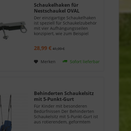
Schaukelhaken für
Nestschaukel OVAL
Der einzigartige Schaukelhaken
ist speziell für Schaukelzubehör
mit vier Aufhängungsseilen
konzipiert, wie zum Beispiel
Doppelsitz- und Nestschaukeln.
Die vier Aufhängungspunkte
28,99 €
41,99 €
sorgen für eine optimale
Stabilität beim Schaukeln. Der...
Merken
Sofort lieferbar
Behinderten Schaukelsitz
mit 5-Punkt-Gurt
Für Kinder mit besonderen
Bedürfnissen Der Behinderten
Schaukelsitz mit 5-Punkt-Gurt ist
aus rotierendem, geformtem
HDPE gefertigt und speziell für