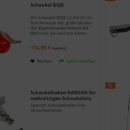
Schaukel BOJE
Die Schaukel BOJE ist mit 41 cm
Durchmesser der große Bruder
der Bojenschaukel MANDORA
(Ø29 cm). Sie wird mit einem
Luftventil geliefert, da sie bei
Lieferung nicht aufgeblasen ist.
116,99 €
164,99 €
Hängen Sie sie niedrig, um einen
Kickball zu schaffen;...
Merken
Sofort lieferbar
Schaukelhaken KARDAN für
mehrsitzigen Schaukelsitz
Sparset: Schaukelhaken inkl.
Sicherheitskette