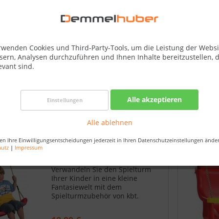
rwenden Cookies und Third-Party-Tools, um die Leistung der Websi
sern, Analysen durchzuführen und Ihnen Inhalte bereitzustellen, d
evant sind.
Alle akzeptieren
Einstellungen
Alle ablehnen
en Ihre Einwilligungsentscheidungen jederzeit in Ihren Datenschutzeinstellungen ände
Schaukelsitz mit Seil
hutz
|
Impressum
Verwandeln Sie den Spielturm
Ihrer Kinder in eine kleine
Fantasiewelt mit dem
Spielturmzubehör von kbt.
Details zum Schaukelsitz mit Seil:
HDPE geblasener Kunststoff