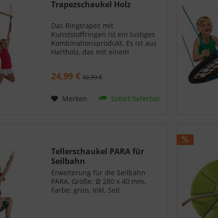
Trapezschaukel Holz
Das Ringtrapez mit
Kunststoffringen ist ein lustiges
Kombinationsprodukt. Es ist aus
Hartholz, das mit einem
kupferbasierten Produkt
behandelt wird. Die Ringe und
24,99 €
32,99 €
Stellachten bestehen aus
verzinktem Stahl. Die
Schweißstellen an den...
Merken
Sofort lieferbar
Tellerschaukel PARA für
Seilbahn
Erweiterung für die Seilbahn
PARA, Größe: Ø 280 x 40 mm,
Farbe: grün, Inkl. Seil