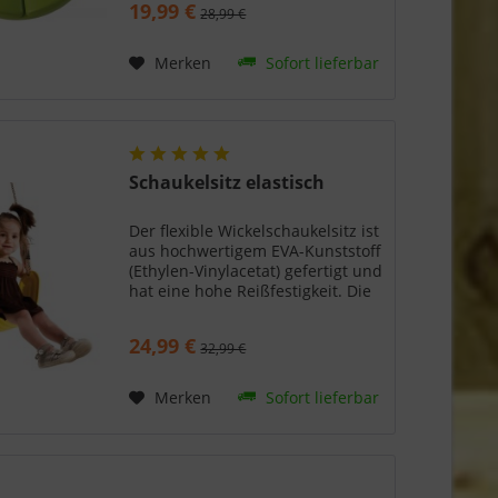
19,99 €
28,99 €
Ring und Stellachten aus
verzinkten Stahl...
Merken
Sofort lieferbar
Schaukelsitz elastisch
Der flexible Wickelschaukelsitz ist
aus hochwertigem EVA-Kunststoff
(Ethylen-Vinylacetat) gefertigt und
hat eine hohe Reißfestigkeit. Die
flexible Form des Sitzes wickelt
sich um das sitzende Kind und
24,99 €
32,99 €
macht ihn so perfekt für alle...
Merken
Sofort lieferbar