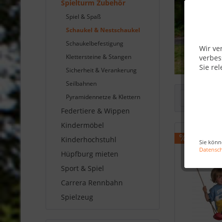
Spielturm Zubehör
Spiel & Spaß
Schaukel & Nestschaukel
Schaukelbefestigung
Wir ve
Klettersteine & Stangen
verbes
Sie rel
Sicherheit & Verankerung
Seilbahnen
Pyramidennetze & Klettern
Filtern
Federtiere & Wippen
Kindermöbel
Kinderhochstuhl
Sie könn
Datensc
Hüpfburg mieten
Sport & Spiel
Carrera Rennbahn
Spielzeug