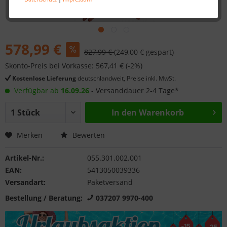
578,99 €
827,99 €
(249,00 € gespart)
Skonto-Preis bei Vorkasse: 567,41 € (-2%)
Kostenlose Lieferung
deutschlandweit, Preise inkl. MwSt.
Verfügbar ab
16.09.26
- Versanddauer 2-4 Tage*
In den
Warenkorb
Merken
Bewerten
Artikel-Nr.:
055.301.002.001
EAN:
5413050039336
Versandart:
Paketversand
Bestellung / Beratung:
037207 9970-400