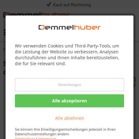
Kauf auf Rechnung
Menü
Wir verwenden Cookies und Third-Party-Tools, um
Übersicht
Spiel & Spaß
die Leistung der Website zu verbessern, Analysen
durchzuführen und Ihnen Inhalte bereitzustellen,
Spielwand 3 IN A ROW Grün 73,5 x 73,5
die für Sie relevant sind.
cm
Einstellungen
Alle akzeptieren
Alle ablehnen
Sie können Ihre Einwilligungsentscheidungen jederzeit in Ihren
Datenschutzeinstellungen ändern.
Datenschutz
|
Impressum