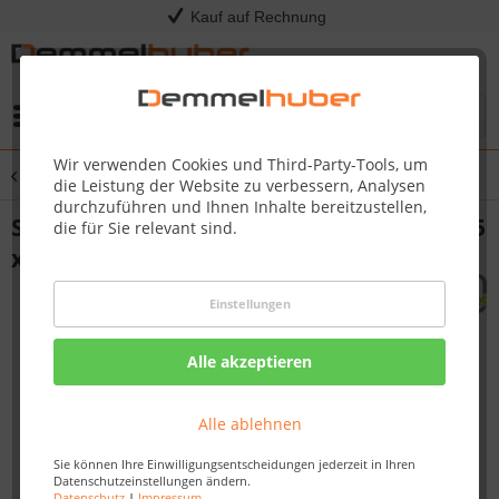
Kauf auf Rechnung
Menü
Wir verwenden Cookies und Third-Party-Tools, um
Übersicht
Spiel & Spaß
die Leistung der Website zu verbessern, Analysen
durchzuführen und Ihnen Inhalte bereitzustellen,
Spielwand LABYRINTH SQUARE Grün 73,5
die für Sie relevant sind.
x 58,5 cm
Einstellungen
Alle akzeptieren
Alle ablehnen
Sie können Ihre Einwilligungsentscheidungen jederzeit in Ihren
Datenschutzeinstellungen ändern.
Datenschutz
|
Impressum