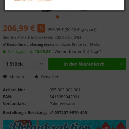
206,99 €
296,99 €
(90,00 € gespart)
Skonto-Preis bei Vorkasse: 202,85 € (-2%)
Kostenlose Lieferung
deutschlandweit, Preise inkl. MwSt.
Verfügbar ab
16.09.26
- Versanddauer 2-4 Tage*
In den
Warenkorb
Merken
Bewerten
Artikel-Nr.:
055.002.002.001
EAN:
5413050042091
Versandart:
Paketversand
Bestellung / Beratung:
037207 9970-400