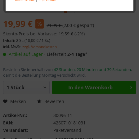
19,99 €
21,99 €
(2,00 € gespart)
Skonto-Preis bei Vorkasse: 19,59 € (-2%)
Inhalt:
2 St. (
10,00 €
/ 1 St.)
inkl. MwSt.
zzgl. Versandkosten
Artikel auf Lager
- Lieferzeit
2-4 Tage
*
Bestellen Sie innerhalb von
42 Stunden, 20 Minuten und 39 Sekunden
,
damit die Bestellung Montag verschickt wird.
In den
Warenkorb
Merken
Bewerten
Artikel-Nr.:
30096-11
EAN:
4260710181031
Versandart:
Paketversand