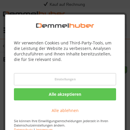
Kauf auf Rechnung
Menü
Wir verwenden Cookies und Third-Party-Tools, um
Übersicht
Sicherheit & Verankerung
die Leistung der Website zu verbessern, Analysen
durchzuführen und Ihnen Inhalte bereitzustellen,
Bodenanker Set SCREW 52 cm
die für Sie relevant sind.
Einstellungen
Alle akzeptieren
Alle ablehnen
Sie können Ihre Einwilligungsentscheidungen jederzeit in Ihren
Datenschutzeinstellungen ändern.
Datenschutz
|
Impressum