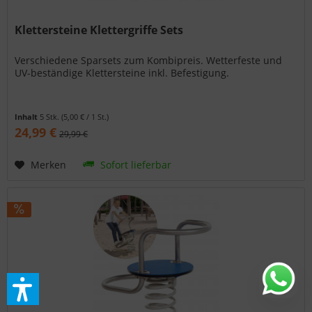
Klettersteine Klettergriffe Sets
Verschiedene Sparsets zum Kombipreis. Wetterfeste und
UV-beständige Klettersteine inkl. Befestigung.
Inhalt
5 Stk.
(5,00 € / 1 St.)
24,99 €
29,99 €
Merken
Sofort lieferbar