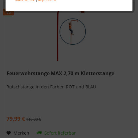
Feuerwehrstange MAX 2,70 m Kletterstange
Rutschstange in den Farben ROT und BLAU
79,99 €
119,00 €
Merken
Sofort lieferbar