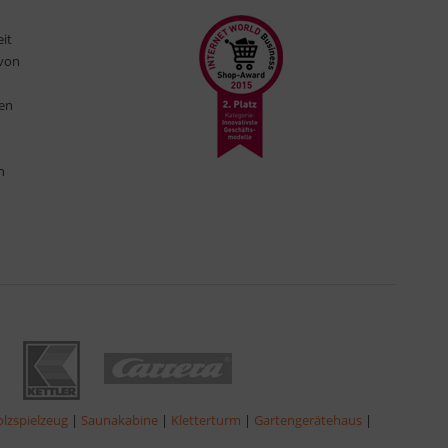
eit
 von
ten
n
lzspielzeug
|
Saunakabine
|
Kletterturm
|
Gartengerätehaus
|