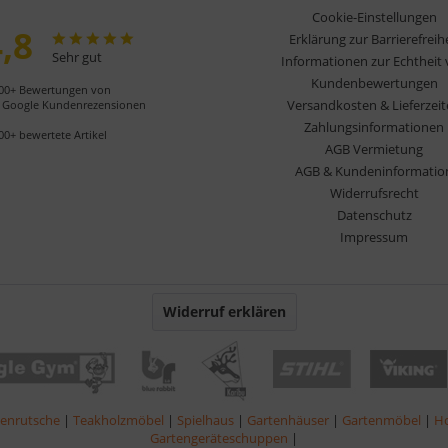
Cookie-Einstellungen
,8
Erklärung zur Barrierefreih
Sehr gut
Informationen zur Echtheit
Kundenbewertungen
00+ Bewertungen von
Versandkosten & Lieferzei
Google Kundenrezensionen
Zahlungsinformationen
00+ bewertete Artikel
AGB Vermietung
AGB & Kundeninformatio
Widerrufsrecht
Datenschutz
Impressum
Widerruf erklären
lenrutsche
|
Teakholzmöbel
|
Spielhaus
|
Gartenhäuser
|
Gartenmöbel
|
Ho
Gartengeräteschuppen
|