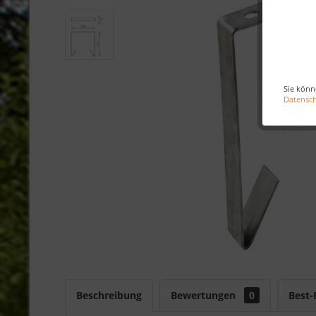
Sie könn
Datensc
Beschreibung
Bewertungen
0
Best-