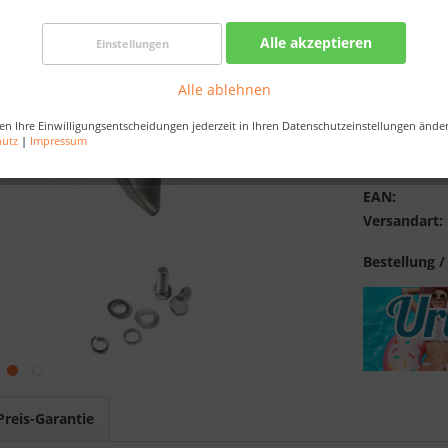
Best-Preis-
Alle akzeptieren
Verfügba
Einstellungen
Alle ablehnen
en Ihre Einwilligungsentscheidungen jederzeit in Ihren Datenschutzeinstellungen ände
Merken
hutz
|
Impressum
Artikel-Nr.:
EAN:
Versandart:
Bestellung /
Preis-Garantie