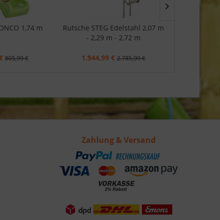
ONCO 1,74 m
Rutsche STEG Edelstahl 2,07 m
Babyrutsch
- 2,29 m - 2,72 m
Podesth
€
1.944,99 €
41,99
805,99 €
2.785,99 €
Zahlung & Versand