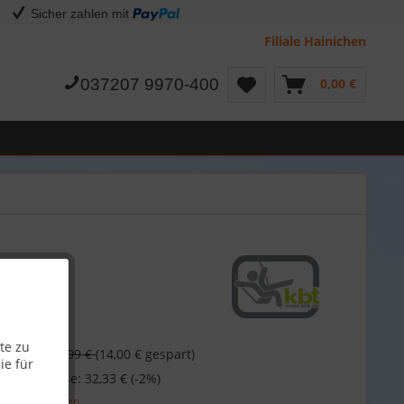
Sicher zahlen mit
Filiale Hainichen
037207 9970-400
0,00 €
€
te zu
46,99 €
(14,00 € gespart)
ie für
 bei Vorkasse: 32,33 € (-2%)
l. Versandkosten