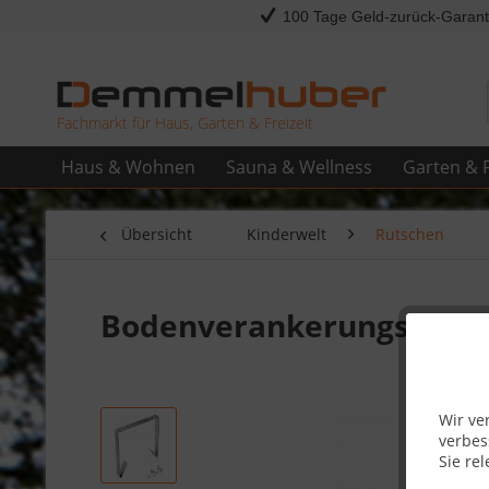
100 Tage Geld-zurück-Garant
Fachmarkt für Haus, Garten & Freizeit
Haus & Wohnen
Sauna & Wellness
Garten & F
Übersicht
Kinderwelt
Rutschen
Bodenverankerungsatz f
Wir ve
verbes
Sie rel