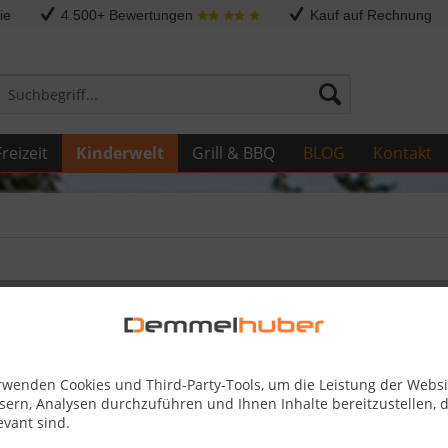
ie
4.500+ Bewertungen
Kauf auf Rechnung
reizeit
Kinderwelt
Grill & BBQ
BLOG
Kontakt
ür Rutsche BRONCO
32,99 
rwenden Cookies und Third-Party-Tools, um die Leistung der Websi
sern, Analysen durchzuführen und Ihnen Inhalte bereitzustellen, d
Skonto-Preis
evant sind.
inkl. MwSt.
zzg