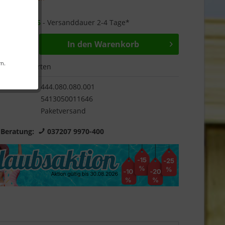
Garantie
r ab
16.09.26
- Versanddauer 2-4 Tage*
In den
Warenkorb
rn.
Bewerten
444.080.080.001
5413050011646
Paketversand
 Beratung:
037207 9970-400