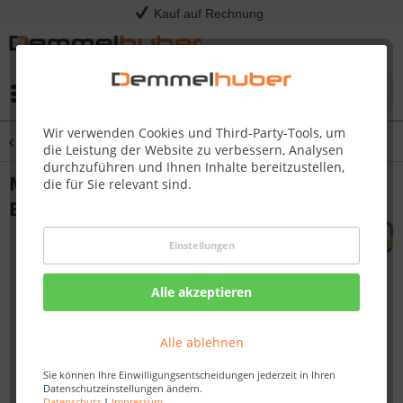
Kauf auf Rechnung
Menü
Wir verwenden Cookies und Third-Party-Tools, um
Übersicht
Federtiere & Wippen
die Leistung der Website zu verbessern, Analysen
durchzuführen und Ihnen Inhalte bereitzustellen,
Multifunktioneller Metall-Handgriff
die für Sie relevant sind.
Edelstahl
Einstellungen
Alle akzeptieren
Alle ablehnen
Sie können Ihre Einwilligungsentscheidungen jederzeit in Ihren
Datenschutzeinstellungen ändern.
Datenschutz
|
Impressum