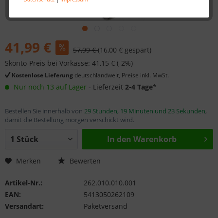
41,99 €
57,99 €
(16,00 € gespart)
Skonto-Preis bei Vorkasse: 41,15 € (-2%)
Kostenlose Lieferung
deutschlandweit, Preise inkl. MwSt.
Nur noch 13 auf Lager
- Lieferzeit
2-4 Tage
*
Bestellen Sie innerhalb von
29 Stunden, 19 Minuten und 23 Sekunden
,
damit die Bestellung morgen verschickt wird.
In den
Warenkorb
Merken
Bewerten
Artikel-Nr.:
262.010.010.001
EAN:
5413050262109
Versandart:
Paketversand