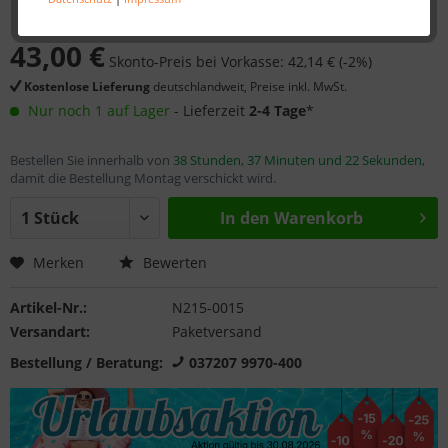
43,00 €
Skonto-Preis bei Vorkasse: 42,14 € (-2%)
Kostenlose Lieferung
deutschlandweit, Preise inkl. MwSt.
Nur noch 1 auf Lager
- Lieferzeit
2-4 Tage
*
Bestellen Sie innerhalb von
38 Stunden, 37 Minuten und 22 Sekunden
,
damit die Bestellung Montag verschickt wird.
In den
Warenkorb
Merken
Bewerten
Artikel-Nr.:
N215-0015
Versandart:
Paketversand
Bestellung / Beratung:
037207 9970-400