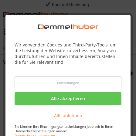
Kauf auf Rechnung
Menü
Wir verwenden Cookies und Third-Party-Tools, um
Übersicht
Sonstige Ersatzteile
die Leistung der Website zu verbessern, Analysen
durchzuführen und Ihnen Inhalte bereitzustellen,
WIND DEFLECTOR PRO665 #N215-0015
die für Sie relevant sind.
Einstellungen
Alle akzeptieren
Alle ablehnen
Sie können Ihre Einwilligungsentscheidungen jederzeit in Ihren
Datenschutzeinstellungen ändern.
Datenschutz
|
Impressum