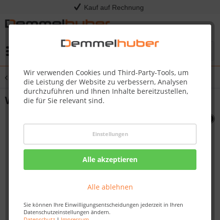
Kauf auf Rechnung
Menü
Wir verwenden Cookies und Third-Party-Tools, um
Übersicht
Sonstige Ersatzteile
die Leistung der Website zu verbessern, Analysen
durchzuführen und Ihnen Inhalte bereitzustellen,
WARMING RACK P500 #N520-0034
die für Sie relevant sind.
Einstellungen
Alle akzeptieren
Alle ablehnen
Sie können Ihre Einwilligungsentscheidungen jederzeit in Ihren
Datenschutzeinstellungen ändern.
Datenschutz
|
Impressum