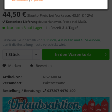
44,50 €
Skonto-Preis bei Vorkasse: 43,61 € (-2%)
Kostenlose Lieferung
deutschlandweit, Preise inkl. MwSt.
Nur noch 3 auf Lager
- Lieferzeit
2-4 Tage
*
Bestellen Sie innerhalb von
1 Stunde, 4 Minuten und 16 Sekunden
,
damit die Bestellung heute verschickt wird.
In den
Warenkorb
Merken
Bewerten
Artikel-Nr.:
N520-0034
Versandart:
Paketversand
Bestellung / Beratung:
037207 9970-400