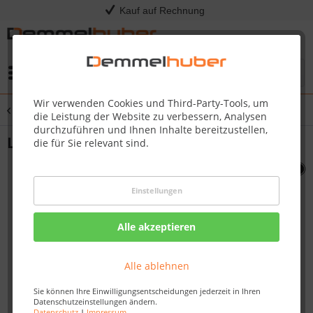
Kauf auf Rechnung
Menü
Wir verwenden Cookies und Third-Party-Tools, um
Übersicht
PRO825
die Leistung der Website zu verbessern, Analysen
durchzuführen und Ihnen Inhalte bereitzustellen,
LID SIDE BURNER PRO825 #N335-0074
die für Sie relevant sind.
Einstellungen
Alle akzeptieren
Alle ablehnen
Sie können Ihre Einwilligungsentscheidungen jederzeit in Ihren
Datenschutzeinstellungen ändern.
Datenschutz
|
Impressum