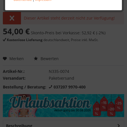
Dieser Artikel steht derzeit nicht zur Verfügung!
54,00 €
Skonto-Preis bei Vorkasse: 52,92 € (-2%)
Kostenlose Lieferung
deutschlandweit, Preise inkl. MwSt.
Merken
Bewerten
Artikel-Nr.:
N335-0074
Versandart:
Paketversand
Bestellung / Beratung:
037207 9970-400
Beschreibung