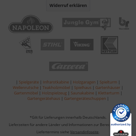
Widerruf erklären
|
Spielgeräte
|
Infrarotkabine
|
Holzgaragen
|
Spielturm
|
Wellenrutsche
|
Teakholzmöbel
|
Spielhaus
|
Gartenhäuser
|
Gartenmöbel
|
Holzspielzeug
|
Saunakabine
|
Kletterturm
|
Gartengerätehaus
|
Gartengeräteschuppen
|
*Gilt für Lieferungen innerhalb Deutschlands.
Lieferzeiten für andere Länder und Informationen zur Berechnung des
Liefertermins siehe
Versandinfoseite
.