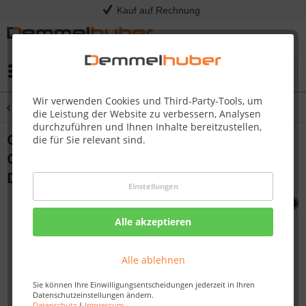
Kauf auf Rechnung
Menü
Wir verwenden Cookies und Third-Party-Tools, um
Übersicht
Prestige Pro
die Leistung der Website zu verbessern, Analysen
durchzuführen und Ihnen Inhalte bereitzustellen,
Gasgrill PRESTIGE® PRO 665V
die für Sie relevant sind.
CONNECTED RSIB, Edelstahl, inkl.
Drehspieß
Einstellungen
Alle akzeptieren
Alle ablehnen
Sie können Ihre Einwilligungsentscheidungen jederzeit in Ihren
Datenschutzeinstellungen ändern.
Datenschutz
|
Impressum