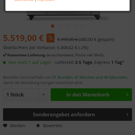
5.519,00 €
5.999,00 €
(480,00 € gespart)
Skonto-Preis bei Vorkasse: 5.408,62 € (-2%)
Kostenlose Lieferung
deutschlandweit, Preise inkl. MwSt.
Nur noch 1 auf Lager
- Lieferzeit
2-5 Tage
, Express
1 Tag
*
Bestellen Sie innerhalb von
31 Stunden, 47 Minuten und 49 Sekunden
,
damit die Bestellung morgen verschickt wird.
In den
Warenkorb
Sonderangebot anfordern
Merken
Bewerten