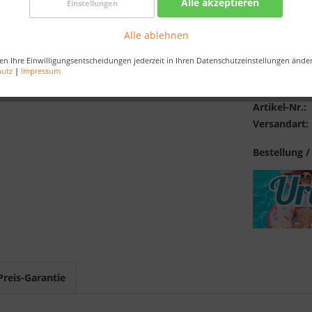
Alle akzeptieren
Einstellungen
inkl. MwSt.
zzg
Best-Preis-
Alle ablehnen
en Ihre Einwilligungsentscheidungen jederzeit in Ihren Datenschutzeinstellungen ände
hutz
|
Impressum
Merken
Artikel-Nr.:
Versandart:
Bestellung /
Preis-Garantie