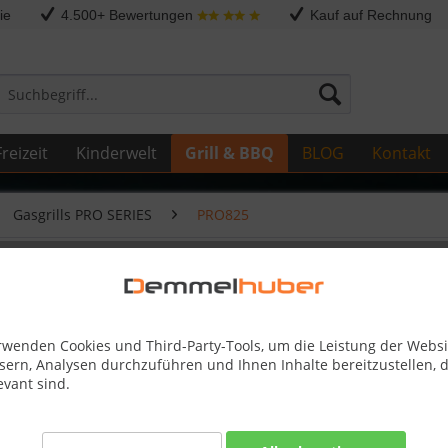
ie
4.500+ Bewertungen
Kauf auf Rechnung
reizeit
Kinderwelt
Grill & BBQ
BLOG
Kontakt
Gasgrills PRO SERIES
PRO825
rwenden Cookies und Third-Party-Tools, um die Leistung der Websi
sern, Analysen durchzuführen und Ihnen Inhalte bereitzustellen, d
evant sind.
Dieser
7,95 €