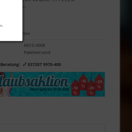
l. Versandkosten
Garantie
rn.
Bewerten
N015-0008
Paketversand
 Beratung:
037207 9970-400