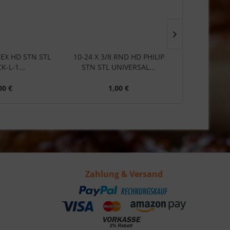
 HEX HD STN STL
10-24 X 3/8 RND HD PHILIP
14 X 1/2 SCR
K-L-1...
STN STL UNIVERSAL...
#N5
00 €
1,00 €
1
Zahlung & Versand