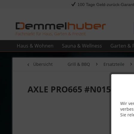
100 Tage Geld-zurück-Garant
Fachmarkt für Haus, Garten & Freizeit
Haus & Wohnen
Sauna & Wellness
Garten & F
Übersicht
Grill & BBQ
Ersatzteile
AXLE PRO665 #N015-0008
Wir ve
verbes
Sie rel