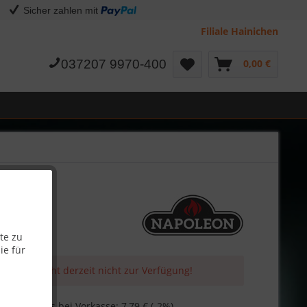
Sicher zahlen mit
Filiale Hainichen
037207 9970-400
0,00 €
te zu
ie für
 Artikel steht derzeit nicht zur Verfügung!
Skonto-Preis bei Vorkasse: 7,79 € (-2%)