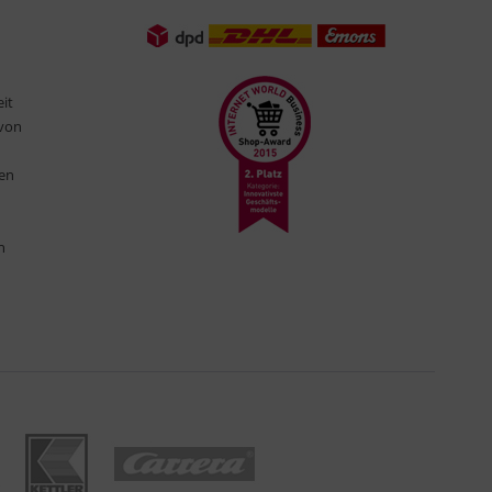
eit
 von
ten
n